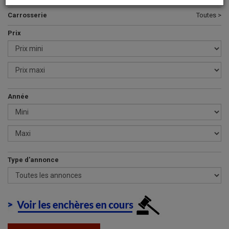
Carrosserie
Toutes >
Prix
Année
Type d'annonce