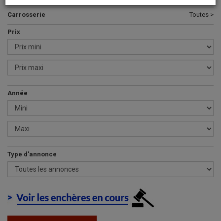
Carrosserie
Toutes >
Prix
Année
Type d'annonce