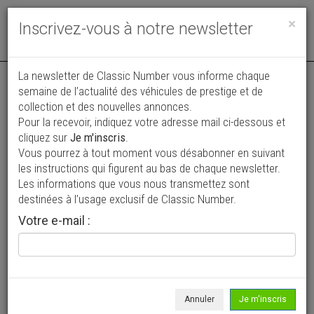
Toggle
×
Inscrivez-vous à notre newsletter
navigat
La newsletter de Classic Number vous informe chaque
semaine de l’actualité des véhicules de prestige et de
collection et des nouvelles annonces.
Pour la recevoir, indiquez votre adresse mail ci-dessous et
cliquez sur
Je m'inscris
.
Vous pourrez à tout moment vous désabonner en suivant
Vos annonces vues par
les instructions qui figurent au bas de chaque newsletter.
plus de 4 millions de collectionneurs
Les informations que vous nous transmettez sont
destinées à l’usage exclusif de Classic Number.
Ajouter une annonce
Votre e-mail :
> Rechercher un véhicule
Marque
Fiberfab >
Annuler
Je m'inscris
Modèle
Tous >