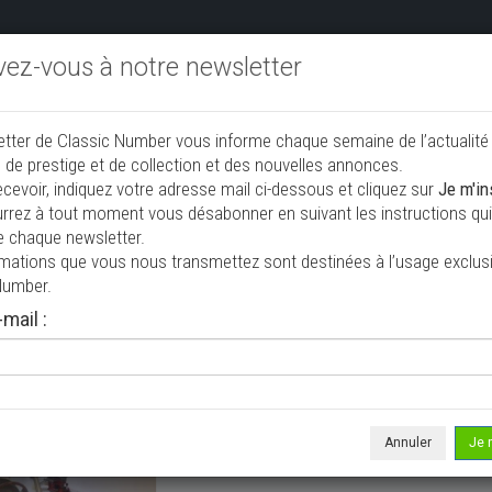
ivez-vous à notre newsletter
endre aux enchères
Annonceurs PRO
Annuaire des collec
etter de Classic Number vous informe chaque semaine de l’actualité
jouter une annonce
 de prestige et de collection et des nouvelles annonces.
ecevoir, indiquez votre adresse mail ci-dessous et cliquez sur
Je m'in
rrez à tout moment vous désabonner en suivant les instructions qui 
 à vendre
e chaque newsletter.
rmations que vous nous transmettez sont destinées à l’usage exclusi
Number.
mail :
Annuler
Je 