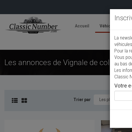
Inscr
Accueil
Véhicules
V
La newsl
A
véhicules
Pour la r
Vous pou
Les annonces de Vignale de collection
au bas d
Les info
Classic 
Votre e-
Trier par