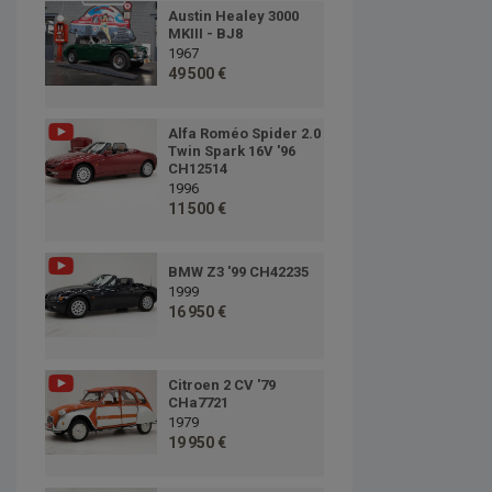
Austin Healey 3000
MKIII - BJ8
1967
49 500 €
Alfa Roméo Spider 2.0
Twin Spark 16V '96
CH12514
1996
11 500 €
BMW Z3 '99 CH42235
1999
16 950 €
Citroen 2 CV '79
CHa7721
1979
19 950 €