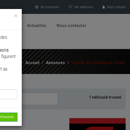
Se connecter
Ma sélection
Mon compte
×
tionneurs
Actualités
Nous contacter
 des
scris
.
figurent
Accueil
/
Annonces
/
Vignale de collection à vendre
f de
1 véhicule trouvé
m'inscris