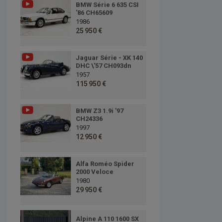
BMW Série 6 635 CSI
'86 CH65609
1986
25 950 €
Jaguar Série - XK 140
DHC \'57 CH093dn
1957
115 950 €
BMW Z3 1.9i '97
CH24336
1997
12 950 €
Alfa Roméo Spider
2000 Veloce
1980
29 950 €
Alpine A 110 1600 SX