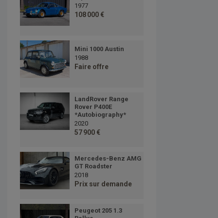
1977
108 000 €
Mini 1000 Austin
1988
Faire offre
LandRover Range
Rover P400E
*Autobiography*
2020
57 900 €
Mercedes-Benz AMG
GT Roadster
2018
Prix sur demande
Peugeot 205 1.3