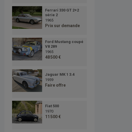
Ferrari 330 GT 2+2
série 2
1965
Prix sur demande
Ford Mustang coupé
V8 289
1965
48 500 €
Jaguar MK 1 3.4
1959
Faire offre
Fiat 500
1970
11 500 €