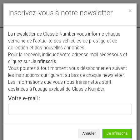
Toggle
×
Inscrivez-vous à notre newsletter
navigat
La newsletter de Classic Number vous informe chaque
semaine de l’actualité des véhicules de prestige et de
collection et des nouvelles annonces.
Pour la recevoir, indiquez votre adresse mail ci-dessous et
cliquez sur
Je m'inscris
.
Vous pourrez à tout moment vous désabonner en suivant
Vos annonces vues par
les instructions qui figurent au bas de chaque newsletter.
plus de 4 millions de collectionneurs
Les informations que vous nous transmettez sont
destinées à l’usage exclusif de Classic Number.
Ajouter une annonce
Votre e-mail :
> Rechercher un véhicule
Marque
Beaufort >
Annuler
Je m'inscris
Modèle
Tous >