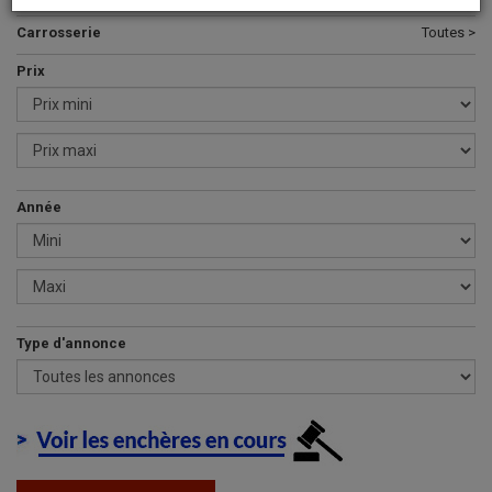
Carrosserie
Toutes >
Prix
Année
Type d'annonce