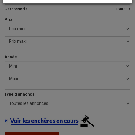
Carrosserie
Toutes >
Prix
Année
Type d'annonce