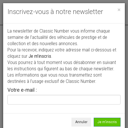
Toggle
×
Inscrivez-vous à notre newsletter
navigat
La newsletter de Classic Number vous informe chaque
semaine de l’actualité des véhicules de prestige et de
collection et des nouvelles annonces.
Pour la recevoir, indiquez votre adresse mail ci-dessous et
cliquez sur
Je m'inscris
.
Vous pourrez à tout moment vous désabonner en suivant
Vos annonces vues par
les instructions qui figurent au bas de chaque newsletter.
plus de 4 millions de collectionneurs
Les informations que vous nous transmettez sont
destinées à l’usage exclusif de Classic Number.
Ajouter une annonce
Votre e-mail :
> Rechercher un véhicule
Marque
Mathis >
Annuler
Je m'inscris
Modèle
Tous >