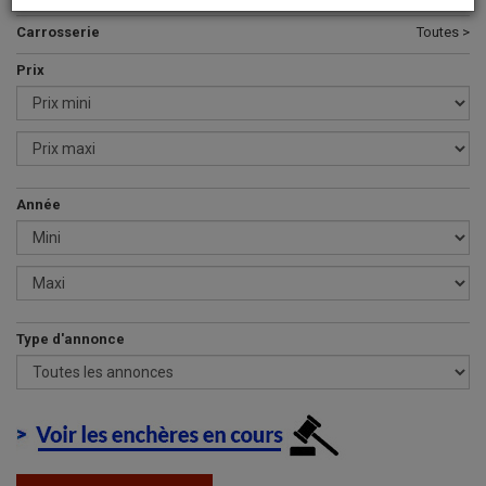
Carrosserie
Toutes >
Prix
Année
Type d'annonce