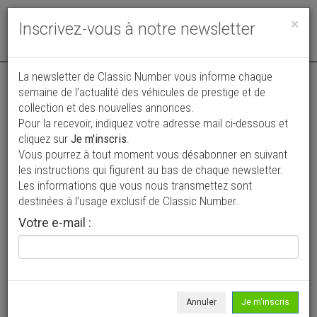
Toggle
×
Inscrivez-vous à notre newsletter
navigat
La newsletter de Classic Number vous informe chaque
semaine de l’actualité des véhicules de prestige et de
collection et des nouvelles annonces.
Pour la recevoir, indiquez votre adresse mail ci-dessous et
cliquez sur
Je m'inscris
.
Vous pourrez à tout moment vous désabonner en suivant
Vos annonces vues par
les instructions qui figurent au bas de chaque newsletter.
plus de 4 millions de collectionneurs
Les informations que vous nous transmettez sont
destinées à l’usage exclusif de Classic Number.
Ajouter une annonce
Votre e-mail :
> Rechercher un véhicule
Marque
Bandini >
Annuler
Je m'inscris
Modèle
Tous >