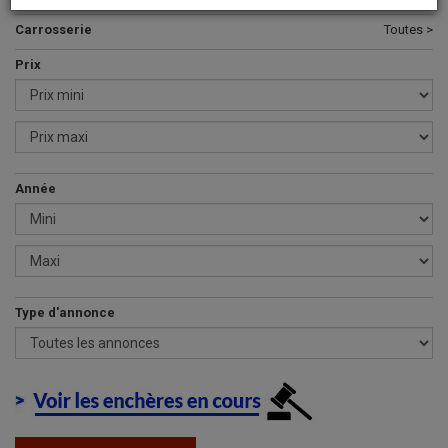
Carrosserie
Toutes >
Prix
Année
Type d'annonce