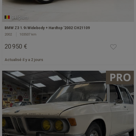
Belgium
BMW Z3 1.9i Widebody + Hardtop '2002 CH21109
2002
103507 km
20 950 €
Actualisé il y a 2 jours