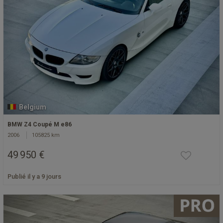
Belgium
BMW Z4 Coupé M e86
2006
105825 km
49 950 €
Publié il y a 9 jours