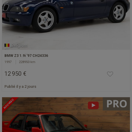
Belgium
BMW Z3 1.9i '97 CH24336
1997
228950 km
12 950 €
Publié il y a 2 jours
NOUVEAU