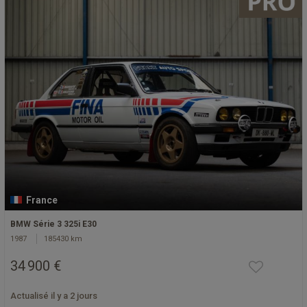
France
BMW Série 3 325i E30
1987
185430 km
34 900 €
Actualisé il y a 2 jours