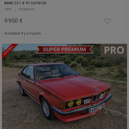
BMW Z3 1.8 '97 CH76125
1997
215353 km
9 950 €
Actualisé il y a 2 jours
NOUVEAU