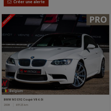
Créer une alerte
NOUVEAU
Belgium
BMW M3 E92 Coupé V8 4.0i
2008
69125 km