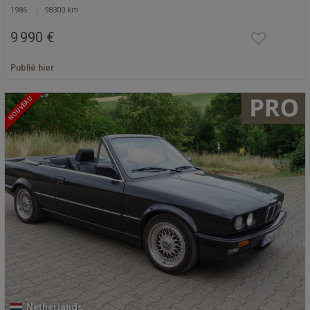
1986
98300 km
9 990 €
Publié hier
NOUVEAU
Netherlands