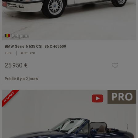
Belgium
BMW Série 6 635 CSI '86 CH65609
1986
34681 km
25 950 €
Publié il y a 2 jours
NOUVEAU