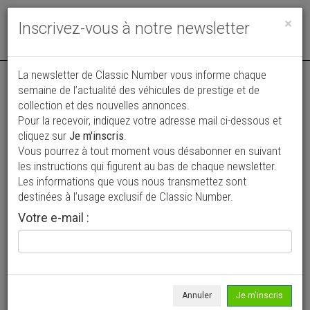
Toggle
×
Inscrivez-vous à notre newsletter
navigat
La newsletter de Classic Number vous informe chaque
semaine de l’actualité des véhicules de prestige et de
collection et des nouvelles annonces.
Pour la recevoir, indiquez votre adresse mail ci-dessous et
cliquez sur
Je m'inscris
.
Vous pourrez à tout moment vous désabonner en suivant
Vos annonces vues par
les instructions qui figurent au bas de chaque newsletter.
plus de 4 millions de collectionneurs
Les informations que vous nous transmettez sont
destinées à l’usage exclusif de Classic Number.
Ajouter une annonce
Votre e-mail :
> Rechercher un véhicule
Marque
BMW >
Annuler
Je m'inscris
Modèle
Tous >