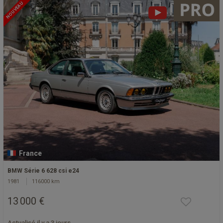
NOUVEAU
France
BMW Série 6 628 csi e24
1981
116000 km
13 000 €
Actualisé il y a 3 jours