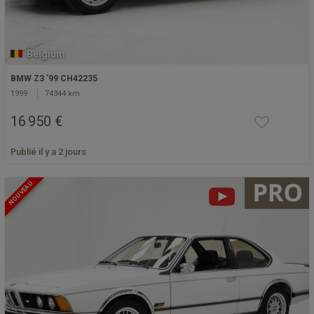
Belgium
BMW Z3 '99 CH42235
1999
74344 km
16 950 €
Publié il y a 2 jours
NOUVEAU