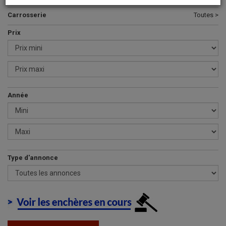
Carrosserie
Toutes >
Prix
Année
Type d'annonce