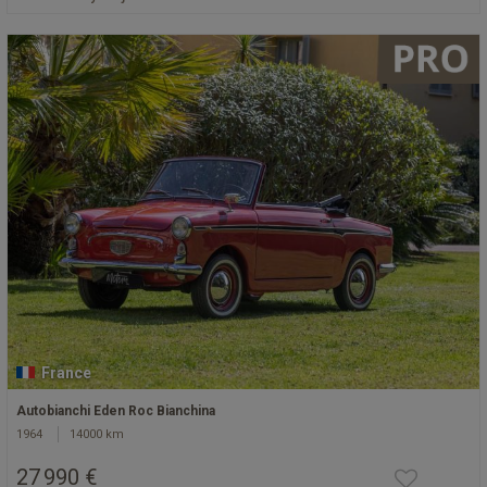
France
Autobianchi Eden Roc Bianchina
1964
14000 km
27 990 €