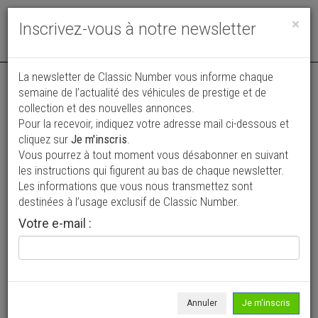
Toggle
×
Inscrivez-vous à notre newsletter
navigat
La newsletter de Classic Number vous informe chaque
semaine de l’actualité des véhicules de prestige et de
collection et des nouvelles annonces.
Pour la recevoir, indiquez votre adresse mail ci-dessous et
cliquez sur
Je m'inscris
.
Vous pourrez à tout moment vous désabonner en suivant
Vos annonces vues par
les instructions qui figurent au bas de chaque newsletter.
plus de 4 millions de collectionneurs
Les informations que vous nous transmettez sont
destinées à l’usage exclusif de Classic Number.
Ajouter une annonce
Votre e-mail :
> Rechercher un véhicule
Marque
Autobianchi >
Annuler
Je m'inscris
Modèle
Tous >