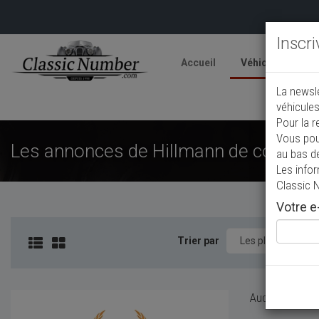
Inscr
Accueil
Véhicules
V
La newsl
A
véhicules
Pour la r
Vous pou
Les annonces de Hillmann de collecti
au bas d
Les info
Classic 
Votre e-
Trier par
Aucun véhicule