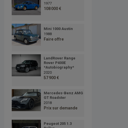
1977
108 000 €
Mini 1000 Austin
1988
Faire offre
LandRover Range
Rover P400E
*Autobiography*
2020
57 900 €
Mercedes-Benz AMG
GT Roadster
2018
Prix sur demande
Peugeot 205 1.3