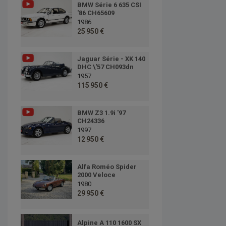
BMW Série 6 635 CSI
'86 CH65609
1986
25 950 €
Jaguar Série - XK 140
DHC \'57 CH093dn
1957
115 950 €
BMW Z3 1.9i '97
CH24336
1997
12 950 €
Alfa Roméo Spider
2000 Veloce
1980
29 950 €
Alpine A 110 1600 SX