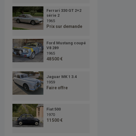
Ferrari 330 GT 2+2
série 2
1965
Prix sur demande
Ford Mustang coupé
V8 289
1965
48 500 €
Jaguar MK 1 3.4
1959
Faire offre
Fiat 500
1970
11 500 €