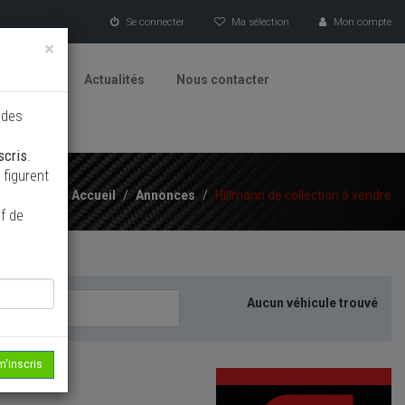
Se connecter
Ma sélection
Mon compte
×
tionneurs
Actualités
Nous contacter
 des
scris
.
figurent
Accueil
/
Annonces
/
Hillmann de collection à vendre
f de
Aucun véhicule trouvé
m'inscris
echerche...