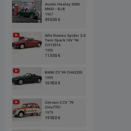
Austin Healey 3000
MKIII - BJ8
1967
49 500 €
Alfa Roméo Spider 2.0
Twin Spark 16V '96
CH12514
1996
11 500 €
BMW Z3 '99 CH42235
1999
16 950 €
Citroen 2 CV '79
CHa7721
1979
19 950 €