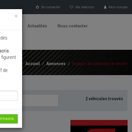
Se connecter
Ma sélection
Mon compte
×
tionneurs
Actualités
Nous contacter
 des
scris
.
figurent
Accueil
/
Annonces
/
Hudson de collection à vendre
f de
2 véhicules trouvés
m'inscris