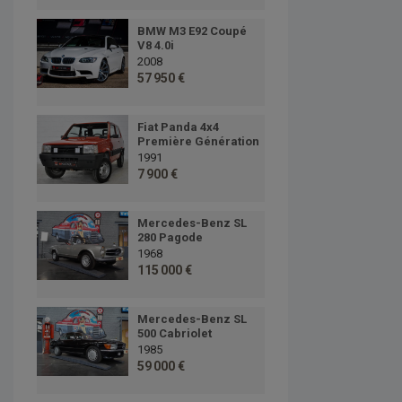
BMW M3 E92 Coupé
V8 4.0i
2008
57 950 €
Fiat Panda 4x4
Première Génération
1991
7 900 €
Mercedes-Benz SL
280 Pagode
1968
115 000 €
Mercedes-Benz SL
500 Cabriolet
1985
59 000 €