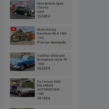
Mini British Open
Classic
2009
15 500 €
Moto Harley
Davidson WLA 1942
1942
Prix sur demande
Cadillac Eldorado
Brougham série 70
1958
66 520 €
De Lorean DMC
DELOREAN
AUTOMATIQUE
1981
49 130 €