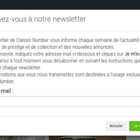
ivez-vous à notre newsletter
endre aux enchères
Annonceurs PRO
Annuaire des collec
etter de Classic Number vous informe chaque semaine de l’actualité
jouter une annonce
 de prestige et de collection et des nouvelles annonces.
ecevoir, indiquez votre adresse mail ci-dessous et cliquez sur
Je m'in
rrez à tout moment vous désabonner en suivant les instructions qui 
n à vendre
e chaque newsletter.
rmations que vous nous transmettez sont destinées à l’usage exclusi
Number.
mail :
Annuler
Je 