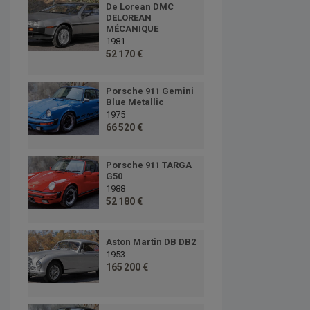
De Lorean DMC
DELOREAN
MÉCANIQUE
1981
52 170 €
Porsche 911 Gemini
Blue Metallic
1975
66 520 €
Porsche 911 TARGA
G50
1988
52 180 €
Aston Martin DB DB2
1953
165 200 €