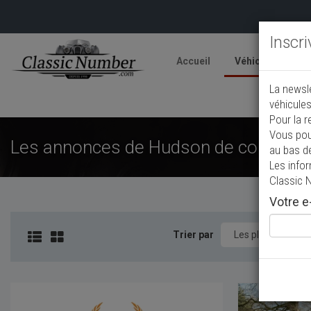
Inscr
Accueil
Véhicules
V
La newsl
A
véhicules
Pour la r
Vous pou
Les annonces de Hudson de collectio
au bas d
Les info
Classic 
Votre e-
Trier par