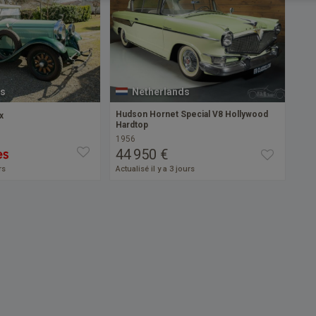
s
Netherlands
Hudson Hornet Special V8 Hollywood
x
Hardtop
1956
44 950 €
rs
Actualisé il y a 3 jours