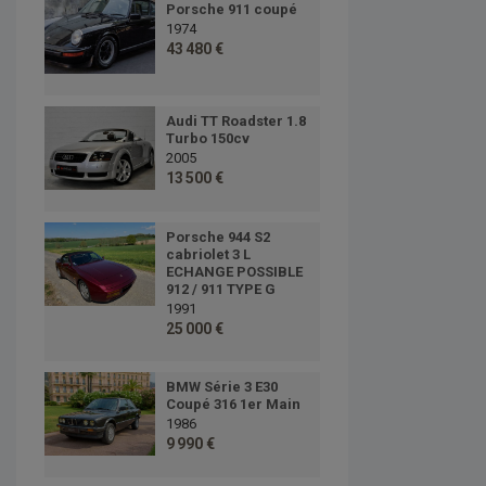
Porsche 911 coupé
1974
43 480 €
Audi TT Roadster 1.8
Turbo 150cv
2005
13 500 €
Porsche 944 S2
cabriolet 3 L
ECHANGE POSSIBLE
912 / 911 TYPE G
1991
25 000 €
BMW Série 3 E30
Coupé 316 1er Main
1986
9 990 €