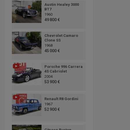
Austin Healey 3000
BT7
1960
49 800 €
Chevrolet Camaro
Clone SS
1968
45 000 €
Porsche 996 Carrera
4S Cabriolet
2004
53 900 €
Renault R8 Gordini
1967
52 900 €
Citroen Burton