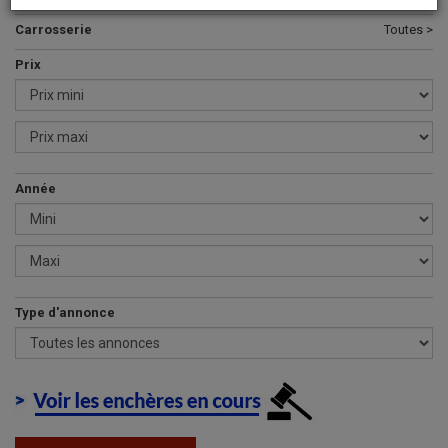
Carrosserie
Toutes >
Prix
Année
Type d'annonce