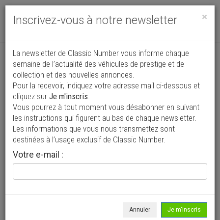
Toggle
×
Inscrivez-vous à notre newsletter
navigat
La newsletter de Classic Number vous informe chaque
semaine de l’actualité des véhicules de prestige et de
collection et des nouvelles annonces.
Pour la recevoir, indiquez votre adresse mail ci-dessous et
cliquez sur
Je m'inscris
.
Vous pourrez à tout moment vous désabonner en suivant
Vos annonces vues par
les instructions qui figurent au bas de chaque newsletter.
plus de 4 millions de collectionneurs
Les informations que vous nous transmettez sont
destinées à l’usage exclusif de Classic Number.
Ajouter une annonce
Votre e-mail :
> Rechercher un véhicule
Marque
Sandford >
Annuler
Je m'inscris
Modèle
Tous >