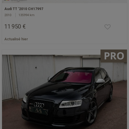
Audi TT '2010 CH17997
2010
135994 km
11 950 €
Actualisé hier