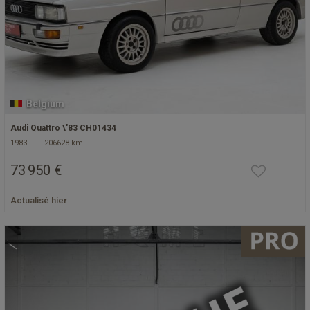
Belgium
Audi Quattro \'83 CH01434
1983
206628 km
73 950 €
Actualisé hier