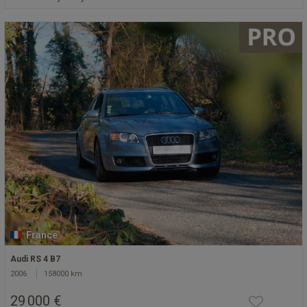
France
Audi RS 4 B7
2006
158000 km
29 000 €