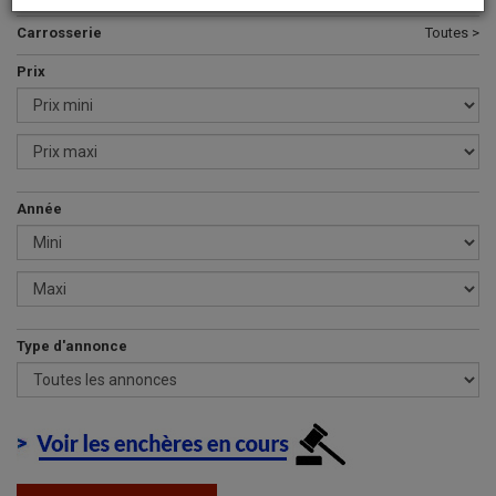
Carrosserie
Toutes >
Prix
Année
Type d'annonce