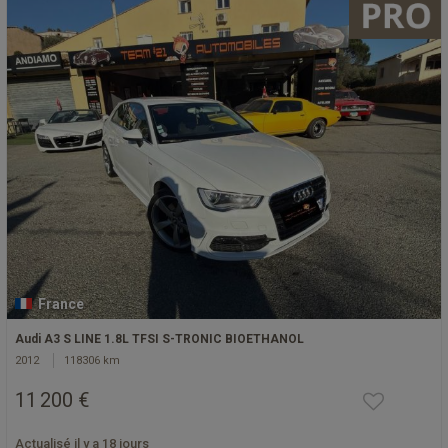
France
Audi A3 S LINE 1.8L TFSI S-TRONIC BIOETHANOL
2012
118306 km
11 200 €
Actualisé il y a 18 jours