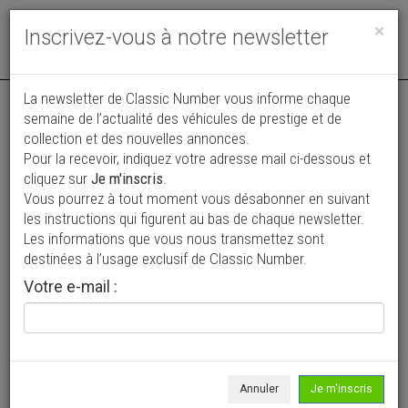
Toggle
×
Inscrivez-vous à notre newsletter
navigat
La newsletter de Classic Number vous informe chaque
semaine de l’actualité des véhicules de prestige et de
collection et des nouvelles annonces.
Pour la recevoir, indiquez votre adresse mail ci-dessous et
cliquez sur
Je m'inscris
.
Vous pourrez à tout moment vous désabonner en suivant
Vos annonces vues par
les instructions qui figurent au bas de chaque newsletter.
plus de 4 millions de collectionneurs
Les informations que vous nous transmettez sont
destinées à l’usage exclusif de Classic Number.
Ajouter une annonce
Votre e-mail :
> Rechercher un véhicule
Marque
Audi >
Annuler
Je m'inscris
Modèle
Tous >