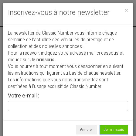
Toggle
×
Inscrivez-vous à notre newsletter
navigat
La newsletter de Classic Number vous informe chaque
semaine de l’actualité des véhicules de prestige et de
collection et des nouvelles annonces.
Pour la recevoir, indiquez votre adresse mail ci-dessous et
cliquez sur
Je m'inscris
.
Vous pourrez à tout moment vous désabonner en suivant
Vos annonces vues par
les instructions qui figurent au bas de chaque newsletter.
plus de 4 millions de collectionneurs
Les informations que vous nous transmettez sont
destinées à l’usage exclusif de Classic Number.
Ajouter une annonce
Votre e-mail :
> Rechercher un véhicule
Marque
Willam >
Annuler
Je m'inscris
Modèle
Tous >