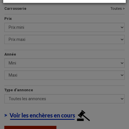
Carrosserie
Toutes >
Prix
Année
Type d'annonce