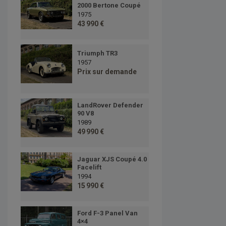
2000 Bertone Coupé
1975
43 990 €
Triumph TR3
1957
Prix sur demande
LandRover Defender
90 V8
1989
49 990 €
Jaguar XJS Coupé 4.0
Facelift
1994
15 990 €
Ford F-3 Panel Van
4×4