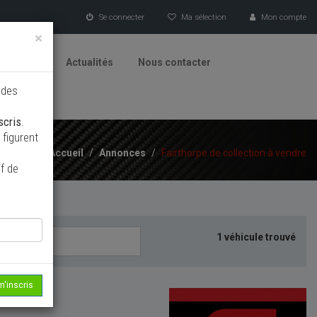
Se connecter
Ma sélection
Mon compte
×
tionneurs
Actualités
Nous contacter
 des
scris
.
figurent
Accueil
/
Annonces
/
Fairthorpe de collection à vendre
f de
1 véhicule trouvé
m'inscris