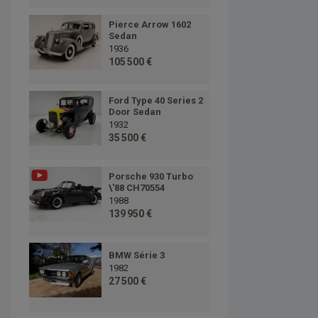
Pierce Arrow 1602
Sedan
1936
105 500 €
Ford Type 40 Series 2
Door Sedan
1932
35 500 €
Porsche 930 Turbo
\'88 CH70554
1988
139 950 €
BMW Série 3
1982
27 500 €