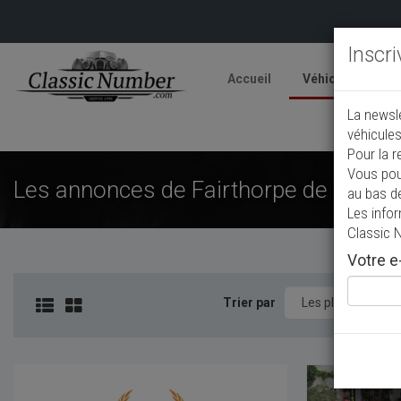
Inscr
Accueil
Véhicules
V
La newsl
A
véhicules
Pour la r
Vous pou
Les annonces de Fairthorpe de collect
au bas d
Les info
Classic 
Votre e-
Trier par