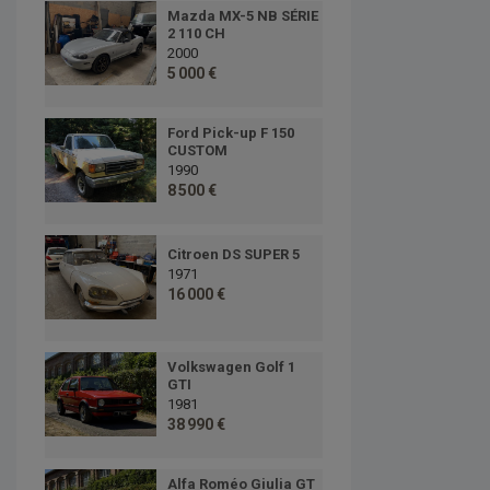
Mazda MX-5 NB SÉRIE
2 110 CH
2000
5 000 €
Ford Pick-up F 150
CUSTOM
1990
8 500 €
Citroen DS SUPER 5
1971
16 000 €
Volkswagen Golf 1
GTI
1981
38 990 €
Alfa Roméo Giulia GT