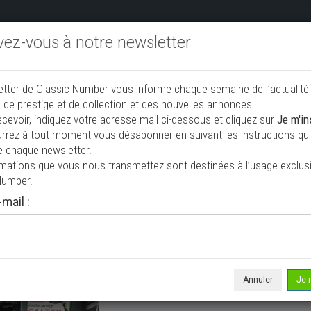
ivez-vous à notre newsletter
endre aux enchères
Annonceurs PRO
Annuaire des collec
etter de Classic Number vous informe chaque semaine de l’actualité
jouter une annonce
 de prestige et de collection et des nouvelles annonces.
ecevoir, indiquez votre adresse mail ci-dessous et cliquez sur
Je m'in
rrez à tout moment vous désabonner en suivant les instructions qui 
ion à vendre
e chaque newsletter.
rmations que vous nous transmettez sont destinées à l’usage exclusi
Number.
mail :
Annuler
Je 