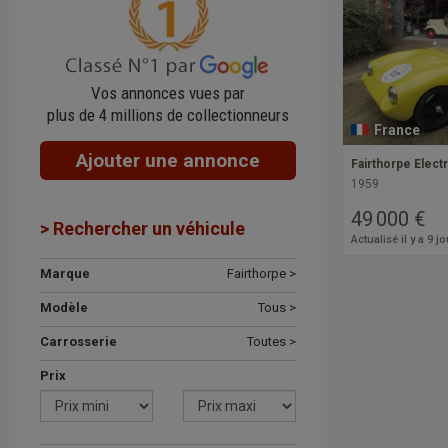
Vos annonces vues par
plus de 4 millions de collectionneurs
France
Ajouter une annonce
Fairthorpe Elect
1959
49 000 €
> Rechercher un véhicule
Actualisé il y a 9 j
Marque
Fairthorpe >
Modèle
Tous >
Carrosserie
Toutes >
Prix