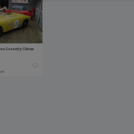
ron Coventry Climax
ours