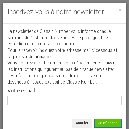
Toggle
×
Inscrivez-vous à notre newsletter
navigat
La newsletter de Classic Number vous informe chaque
semaine de l’actualité des véhicules de prestige et de
collection et des nouvelles annonces.
Pour la recevoir, indiquez votre adresse mail ci-dessous et
cliquez sur
Je m'inscris
.
Vous pourrez à tout moment vous désabonner en suivant
Vos annonces vues par
les instructions qui figurent au bas de chaque newsletter.
plus de 4 millions de collectionneurs
Les informations que vous nous transmettez sont
destinées à l’usage exclusif de Classic Number.
Ajouter une annonce
Votre e-mail :
> Rechercher un véhicule
Marque
Concept-Car >
Annuler
Je m'inscris
Modèle
Tous >