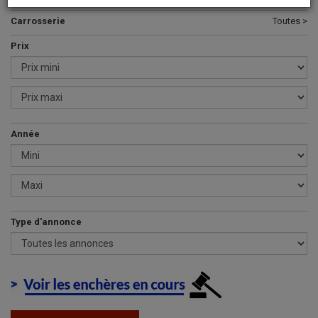
Carrosserie
Toutes >
Prix
Année
Type d'annonce