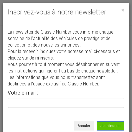
Toggle
×
Inscrivez-vous à notre newsletter
navigat
Annonce actualisée le 06/07/2026 ( il y a 32 jours )
La newsletter de Classic Number vous informe chaque
semaine de l’actualité des véhicules de prestige et de
Austin Healey 3000 Mark III BJ8
collection et des nouvelles annonces.
Pour la recevoir, indiquez votre adresse mail ci-dessous et
80 300 €
cliquez sur
Je m'inscris
.
Vous pourrez à tout moment vous désabonner en suivant
1965
Cabriolet / roadster
les instructions qui figurent au bas de chaque newsletter.
Les informations que vous nous transmettez sont
destinées à l’usage exclusif de Classic Number.
Votre e-mail :
Annuler
Je m'inscris