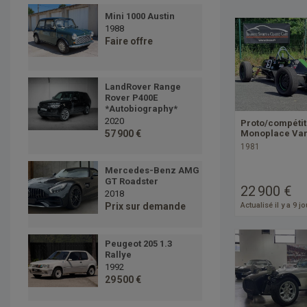
Mini 1000 Austin
1988
Faire offre
LandRover Range
Rover P400E
*Autobiography*
2020
Proto/compétit
57 900 €
Monoplace Va
1981
Mercedes-Benz AMG
GT Roadster
22 900 €
2018
Actualisé il y a 9 j
Prix sur demande
Peugeot 205 1.3
Rallye
1992
29 500 €