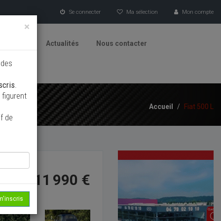
Se connecter
Ma sélection
Mon compte
×
tionneurs
Actualités
Nous contacter
 des
scris
.
figurent
Accueil
/
Fiat 500 L
f de
11 990 €
m'inscris