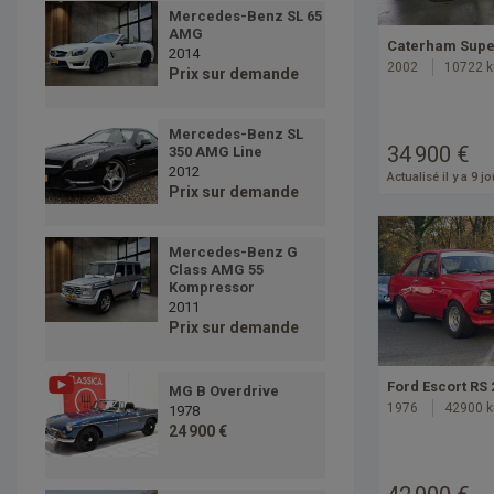
Mercedes-Benz SL 65
AMG
Caterham Supe
2014
2002
10722 
Prix sur demande
Mercedes-Benz SL
34 900 €
350 AMG Line
2012
Actualisé il y a 9 j
Prix sur demande
Mercedes-Benz G
Class AMG 55
Kompressor
2011
Prix sur demande
Ford Escort RS 
MG B Overdrive
1976
42900 
1978
24 900 €