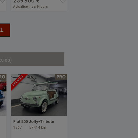
239 900 €
Actualisé il y a 9 jours
EL
cules)
NOUVEAU
Fiat 500 Jolly-Tribute
1967
57414 km