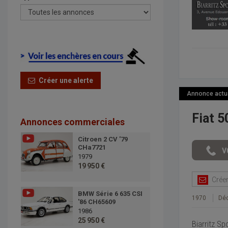
Créer une alerte
Annonce actual
Fiat 5
Annonces commerciales
Citroen 2 CV '79
CHa7721
1979
19 950 €
Créer 
BMW Série 6 635 CSI
1970
Déc
'86 CH65609
1986
25 950 €
Biarritz Sp