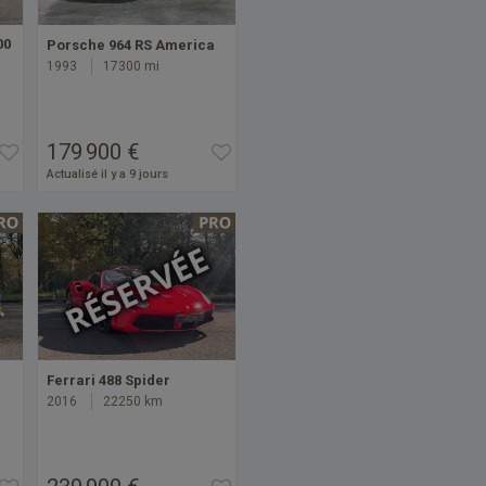
00
Porsche 964 RS America
1993
17300 mi
179 900 €
Actualisé il y a 9 jours
Ferrari 488 Spider
2016
22250 km