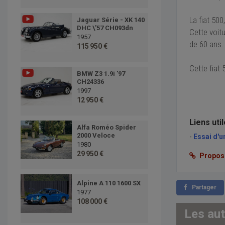
La fiat 500
Jaguar Série - XK 140
DHC \'57 CH093dn
Cette voit
1957
de 60 ans.
115 950 €
Cette fiat 
BMW Z3 1.9i '97
CH24336
1997
12 950 €
Liens uti
Alfa Roméo Spider
2000 Veloce
-
Essai d'u
1980
29 950 €
Proposer
Alpine A 110 1600 SX
Partager
1977
108 000 €
Les au