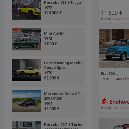
Porsche 911 E Targa
1972
11 500 €
119 000 €
Publié aujourd'hu
Mini Austin
1972
7 000 €
Ford Mustang Mach I
Coupé Sport
1970
Fiat 500 L
62 900 €
1970
4853 k
Mercedes-Benz CE
200 (A124)
1994
Publié il y a 14 jou
11 000 €
Porsche 997 .1 Turbo