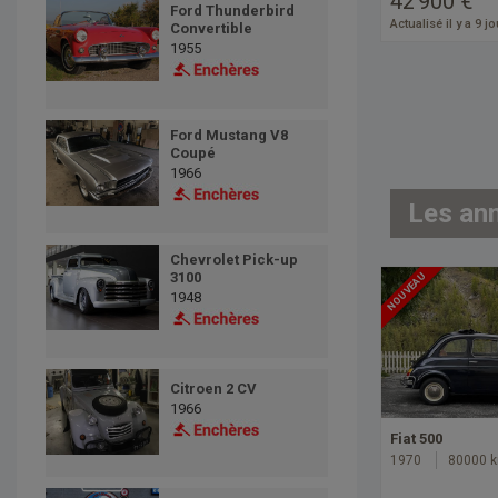
42 900 €
Ford Thunderbird
Actualisé il y a 9 j
Convertible
1955
Ford Mustang V8
Coupé
1966
Les an
Chevrolet Pick-up
3100
NOUVEAU
1948
Citroen 2 CV
1966
Fiat 500
1970
80000 