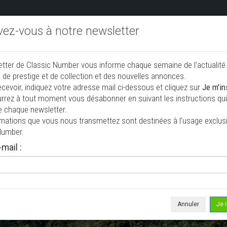
ivez-vous à notre newsletter
endre aux enchères
Annonceurs PRO
Annuaire des collec
etter de Classic Number vous informe chaque semaine de l’actualité
jouter une annonce
 de prestige et de collection et des nouvelles annonces.
ecevoir, indiquez votre adresse mail ci-dessous et cliquez sur
Je m'in
rrez à tout moment vous désabonner en suivant les instructions qui 
e chaque newsletter.
rmations que vous nous transmettez sont destinées à l’usage exclusi
Number.
mail :
isée le 28/07/2026 ( il y a 9 jours )
00 L
ouvrable
2 925 km
Annuler
Je 