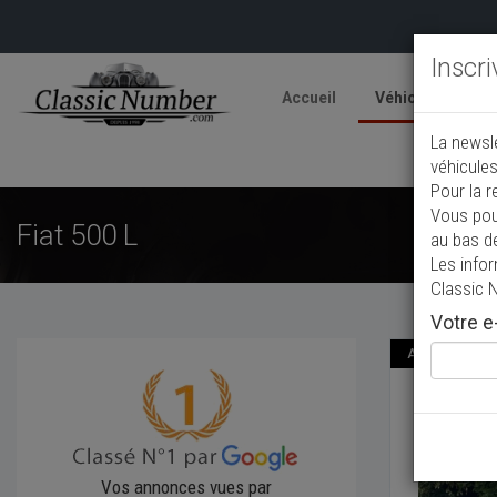
Inscr
Accueil
Véhicules
V
La newsl
A
véhicules
Pour la r
Vous pou
Fiat 500 L
au bas d
Les info
Classic 
Votre e-
Annonce actual
Fiat 5
1970
Déc
Vos annonces vues par