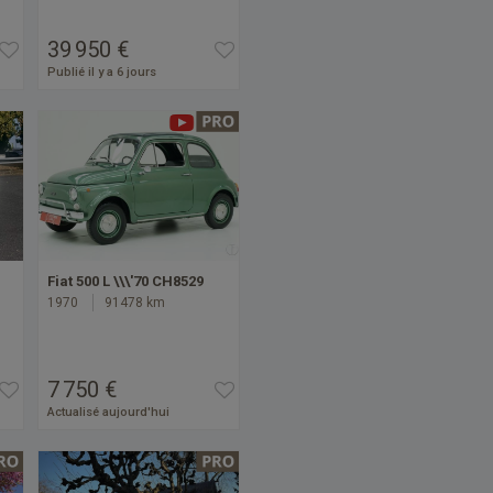
39 950 €
Publié il y a 6 jours
Fiat 500 L \\\'70 CH8529
1970
91478 km
7 750 €
Actualisé aujourd'hui