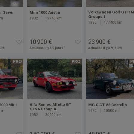
Volkswagen Golf GTI 16
r Seven
Mini 1000 Austin
Groupe 1
km
1982
19740 km
1980
177400 km
10 900 €
23 900 €
ours
Actualisé il y a 9 jours
Actualisé il y a 9 jours
Alfa Roméo Alfetta GT
2000 MKII
MG C GT V8 Costello
GTV6 Group A
km
1972
10500 mi
1982
30000 km