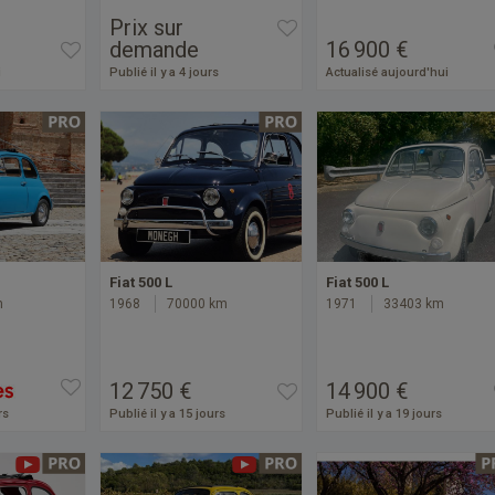
Prix sur
demande
16 900 €
i
Publié il y a 4 jours
Actualisé aujourd'hui
Fiat 500 L
Fiat 500 L
m
1968
70000 km
1971
33403 km
12 750 €
14 900 €
rs
Publié il y a 15 jours
Publié il y a 19 jours