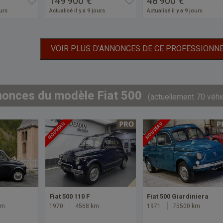
149 900 €
48 900 €
ours
Actualisé il y a 9 jours
Actualisé il y a 9 jours
VOIR PLUS D'ANNONCES DE CE PROFESSIONN
nonces du modèle Fiat 500
(actuellement 70 véhi
NOUVEAU
NOUVEAU
Fiat 500 110 F
Fiat 500 Giardiniera
km
1970
4568 km
1971
75500 km