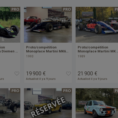
ion
Proto/compétition
Proto/compétition
n Diemen …
Monoplace Martini MK6…
Monoplace Martini MK 
1993
1989
19 900 €
21 900 €
ours
Actualisé il y a 9 jours
Actualisé il y a 9 jours