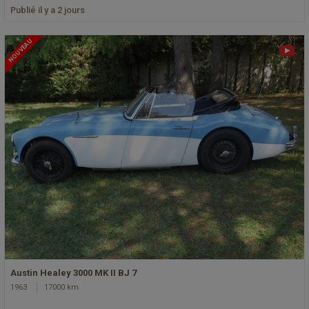
Publié il y a 2 jours
NOUVEAU
Austin Healey 3000 MK II BJ 7
1963
17000 km