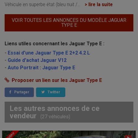
Véhicule en superbe état (bleu nuit /
…
> lire la suite
VOIR TOUTES LES ANNONCES DU MODÈLE JAGUAR
TYPE E
Liens utiles concernant les Jaguar Type E :
-
Essai d'une Jaguar Type E 2+2 4.2 L
-
Guide d'achat Jaguar V12
-
Auto Portrait : Jaguar Type E
Proposer un lien sur les Jaguar Type E
Partager
Twitter
Les autres annonces de ce
vendeur
(27 véhicules)
NOUVEAU