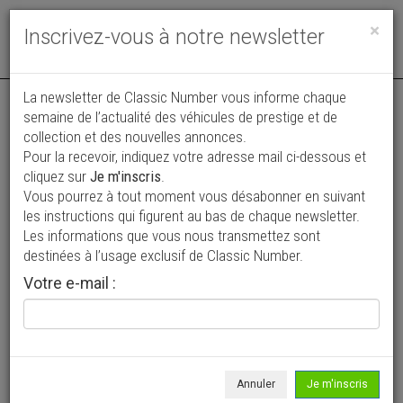
Toggle
×
Inscrivez-vous à notre newsletter
navigat
Annonce actualisée le 01/08/2026 ( il y a 7 jours )
La newsletter de Classic Number vous informe chaque
semaine de l’actualité des véhicules de prestige et de
Jaguar Type E Série 2
collection et des nouvelles annonces.
Pour la recevoir, indiquez votre adresse mail ci-dessous et
89 500 €
cliquez sur
Je m'inscris
.
Vous pourrez à tout moment vous désabonner en suivant
1970
Coupé
4 600 km
les instructions qui figurent au bas de chaque newsletter.
Les informations que vous nous transmettez sont
destinées à l’usage exclusif de Classic Number.
Votre e-mail :
Annuler
Je m'inscris