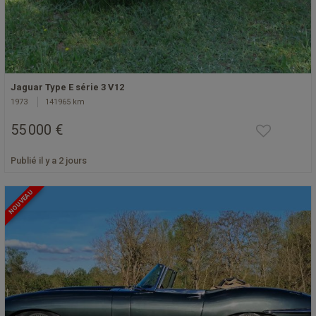
Jaguar Type E série 3 V12
1973
141965 km
55 000 €
Publié il y a 2 jours
NOUVEAU