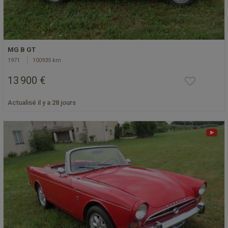
MG B GT
1971
100935 km
13 900 €
Actualisé il y a 28 jours