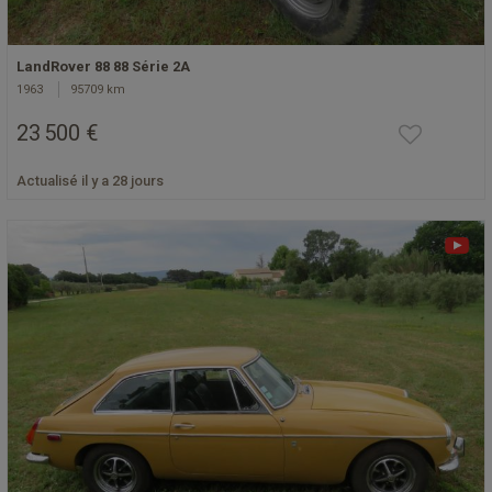
LandRover 88 88 Série 2A
1963
95709 km
23 500 €
Actualisé il y a 28 jours