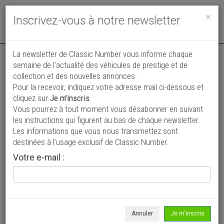
Toggle
×
Inscrivez-vous à notre newsletter
navigat
Annonce actualisée le 31/07/2026 ( il y a 7 jours )
La newsletter de Classic Number vous informe chaque
semaine de l’actualité des véhicules de prestige et de
BMW Série 4 430D XDRIVE PACK M SPORT
collection et des nouvelles annonces.
Pour la recevoir, indiquez votre adresse mail ci-dessous et
49 000 €
cliquez sur
Je m'inscris
.
Vous pourrez à tout moment vous désabonner en suivant
2023
Coupé
41 250 km
les instructions qui figurent au bas de chaque newsletter.
Les informations que vous nous transmettez sont
destinées à l’usage exclusif de Classic Number.
Votre e-mail :
Annuler
Je m'inscris