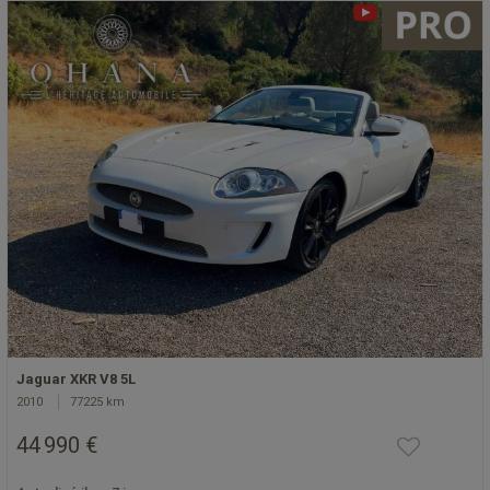
Jaguar XKR V8 5L
2010
77225 km
44 990 €