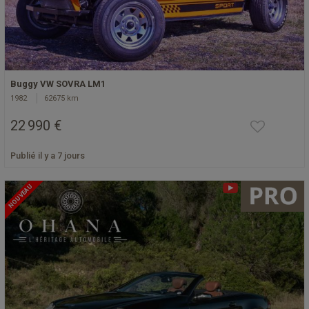
Buggy VW SOVRA LM1
1982
62675 km
22 990 €
Publié il y a 7 jours
NOUVEAU