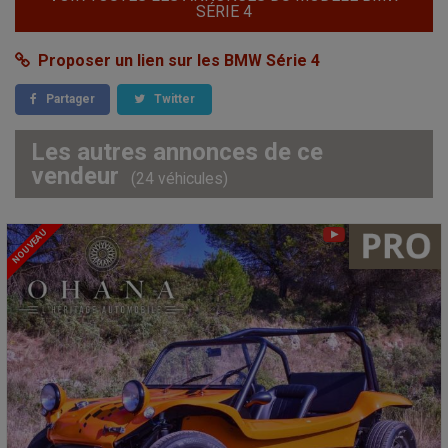
SÉRIE 4
Proposer un lien sur les BMW Série 4
Partager
Twitter
Les autres annonces de ce
vendeur
(24 véhicules)
NOUVEAU