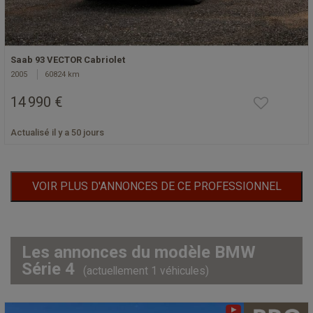
Saab 93 VECTOR Cabriolet
2005
60824 km
14 990 €
Actualisé il y a 50 jours
VOIR PLUS D'ANNONCES DE CE PROFESSIONNEL
Les annonces du modèle BMW
Série 4
(actuellement 1 véhicules)