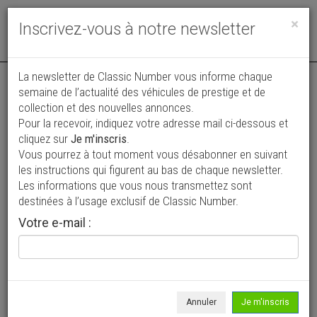
Toggle
×
Inscrivez-vous à notre newsletter
navigat
Annonce actualisée le 04/08/2026 ( il y a 2 jours )
La newsletter de Classic Number vous informe chaque
semaine de l’actualité des véhicules de prestige et de
BMW Série 6 Alpina B7 Turbo
collection et des nouvelles annonces.
Pour la recevoir, indiquez votre adresse mail ci-dessous et
148 500 €
cliquez sur
Je m'inscris
.
Vous pourrez à tout moment vous désabonner en suivant
1981
Coupé
163 690 km
les instructions qui figurent au bas de chaque newsletter.
Les informations que vous nous transmettez sont
destinées à l’usage exclusif de Classic Number.
Votre e-mail :
Annuler
Je m'inscris