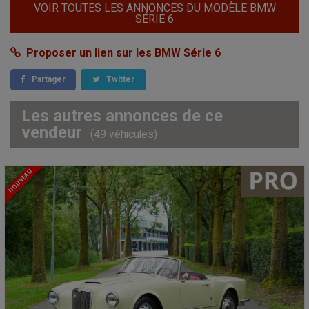
VOIR TOUTES LES ANNONCES DU MODÈLE BMW
SÉRIE 6
Proposer un lien sur les BMW Série 6
Partager
Twitter
Les autres annonces de ce
vendeur
(49 véhicules)
NOUVEAU