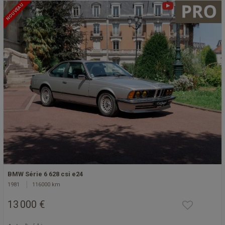
NOUVEAU
BMW Série 6 628 csi e24
1981
116000 km
13 000 €