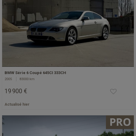
BMW Série 6 Coupé 645CI 333CH
2005
83000 km
19 900 €
Actualisé hier