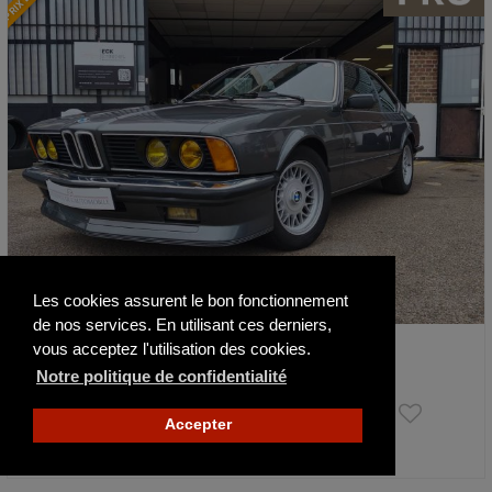
Les cookies assurent le bon fonctionnement
de nos services. En utilisant ces derniers,
BMW Série 6 635 M
vous acceptez l'utilisation des cookies.
1987
189355 km
Notre politique de confidentialité
48 900 €
Accepter
Actualisé hier