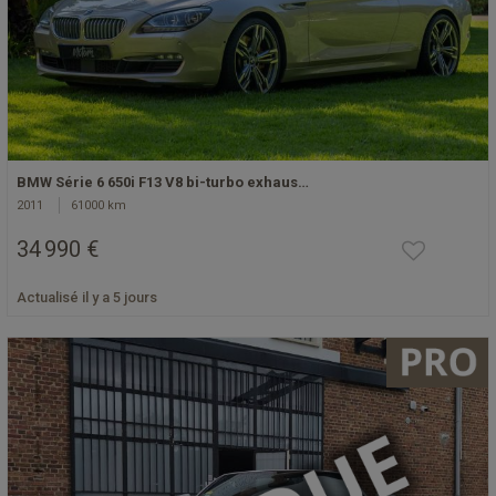
BMW Série 6 650i F13 V8 bi-turbo exhaus…
2011
61000 km
34 990 €
Actualisé il y a 5 jours