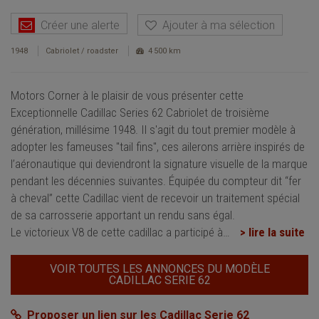
Créer une alerte
Ajouter à ma sélection
1948
Cabriolet / roadster
4 500 km
Motors Corner à le plaisir de vous présenter cette
Exceptionnelle Cadillac Series 62 Cabriolet de troisième
génération, millésime 1948. Il s'agit du tout premier modèle à
adopter les fameuses "tail fins", ces ailerons arrière inspirés de
l’aéronautique qui deviendront la signature visuelle de la marque
pendant les décennies suivantes. Équipée du compteur dit “fer
à cheval” cette Cadillac vient de recevoir un traitement spécial
de sa carrosserie apportant un rendu sans égal.
Le victorieux V8 de cette cadillac a participé à
…
> lire la suite
VOIR TOUTES LES ANNONCES DU MODÈLE
CADILLAC SERIE 62
Proposer un lien sur les Cadillac Serie 62