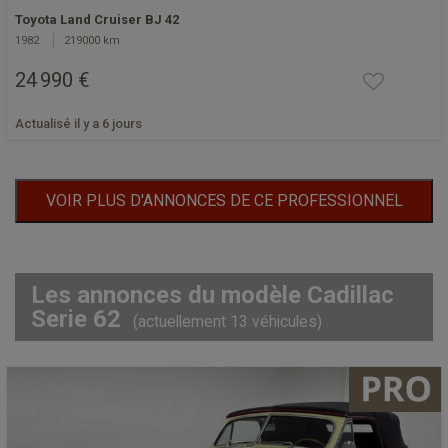
Toyota Land Cruiser BJ 42
1982
219000 km
24 990 €
Actualisé il y a 6 jours
VOIR PLUS D'ANNONCES DE CE PROFESSIONNEL
Les annonces du modèle Cadillac
Serie 62
(actuellement 13 véhicules)