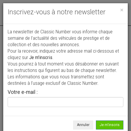
Toggle
×
Inscrivez-vous à notre newsletter
navigat
Annonce actualisée le 01/08/2026 ( il y a 6 jours )
La newsletter de Classic Number vous informe chaque
semaine de l’actualité des véhicules de prestige et de
Cadillac Serie 62 Cabriolet
collection et des nouvelles annonces.
Pour la recevoir, indiquez votre adresse mail ci-dessous et
99 990 €
cliquez sur
Je m'inscris
.
Vous pourrez à tout moment vous désabonner en suivant
1948
Cabriolet / roadster
4 500 km
les instructions qui figurent au bas de chaque newsletter.
Les informations que vous nous transmettez sont
destinées à l’usage exclusif de Classic Number.
Votre e-mail :
Annuler
Je m'inscris