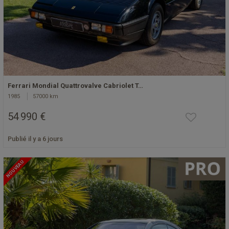
Ferrari Mondial Quattrovalve Cabriolet T…
1985
57000 km
54 990 €
Publié il y a 6 jours
NOUVEAU