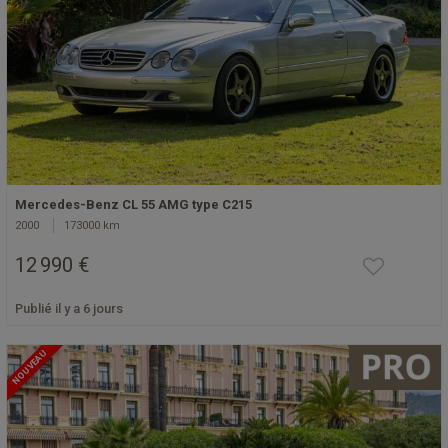
Mercedes-Benz CL 55 AMG type C215
2000
173000 km
12 990 €
Publié il y a 6 jours
NOUVEAU