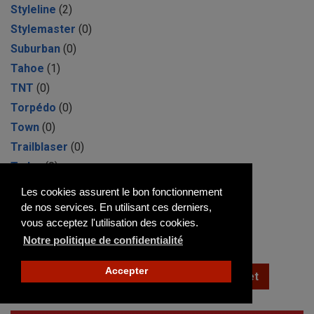
Styleline
(2)
Stylemaster
(0)
Suburban
(0)
Tahoe
(1)
TNT
(0)
Torpédo
(0)
Town
(0)
Trailblaser
(0)
Tudor
(0)
Two-Ten
(0)
Les cookies assurent le bon fonctionnement
Universal
(1)
de nos services. En utilisant ces derniers,
vous acceptez l'utilisation des cookies.
Van
(5)
Notre politique de confidentialité
Véga
(1)
Accepter
Créer une alerte sur la marque Chevrolet