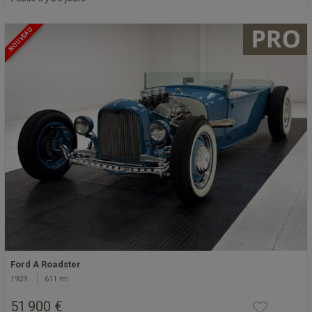
NOUVEAU
Ford A Roadster
1929
611 mi
51 900 €