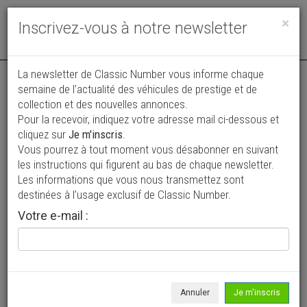
Toggle
×
Inscrivez-vous à notre newsletter
navigat
Annonce actualisée le 02/08/2026 ( il y a 4 jours )
La newsletter de Classic Number vous informe chaque
semaine de l’actualité des véhicules de prestige et de
Chevrolet Corvair Monza Convertible
collection et des nouvelles annonces.
Pour la recevoir, indiquez votre adresse mail ci-dessous et
18 900 €
cliquez sur
Je m'inscris
.
Vous pourrez à tout moment vous désabonner en suivant
1963
Cabriolet / roadster
84 828 mi
les instructions qui figurent au bas de chaque newsletter.
Les informations que vous nous transmettez sont
destinées à l’usage exclusif de Classic Number.
Votre e-mail :
Annuler
Je m'inscris