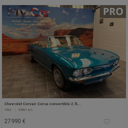
Chevrolet Corvair Corsa convertible 2.7L…
1965
69861 km
27 990 €