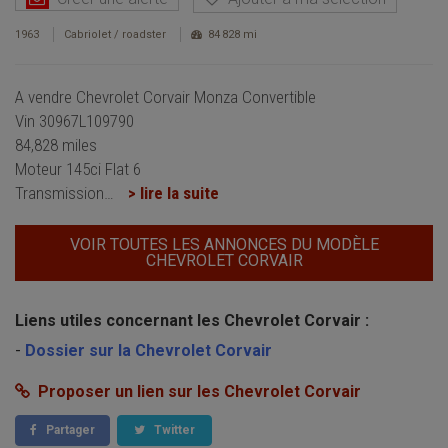
1963
Cabriolet / roadster
84 828 mi
A vendre Chevrolet Corvair Monza Convertible
Vin 30967L109790
84,828 miles
Moteur 145ci Flat 6
Transmission
…
> lire la suite
VOIR TOUTES LES ANNONCES DU MODÈLE
CHEVROLET CORVAIR
Liens utiles concernant les Chevrolet Corvair :
-
Dossier sur la Chevrolet Corvair
Proposer un lien sur les Chevrolet Corvair
Partager
Twitter