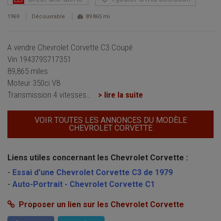
1969
Découvrable
89 865 mi
A vendre Chevrolet Corvette C3 Coupé
Vin 194379S717351
89,865 miles
Moteur 350ci V8
Transmission 4 vitesses
…
> lire la suite
VOIR TOUTES LES ANNONCES DU MODÈLE
CHEVROLET CORVETTE
Liens utiles concernant les Chevrolet Corvette :
-
Essai d'une Chevrolet Corvette C3 de 1979
-
Auto-Portrait - Chevrolet Corvette C1
Proposer un lien sur les Chevrolet Corvette