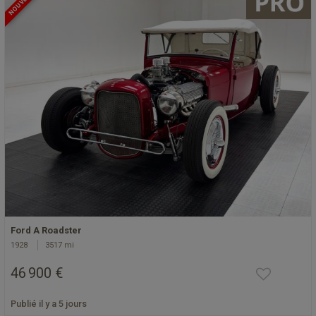
NOUVEAU
Ford A Roadster
1928
3517 mi
46 900 €
Publié il y a 5 jours