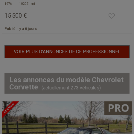
1976
102021 mi
15 500 €
Publié il y a 6 jours
VOIR PLUS D'ANNONCES DE CE PROFESSIONNEL
Les annonces du modèle Chevrolet
Corvette
(actuellement 273 véhicules)
NOUVEAU