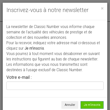
Toggle
×
Inscrivez-vous à notre newsletter
navigat
Annonce actualisée le 02/08/2026 ( il y a 6 jours )
La newsletter de Classic Number vous informe chaque
semaine de l’actualité des véhicules de prestige et de
Chevrolet Corvette C3 Coupe
collection et des nouvelles annonces.
Pour la recevoir, indiquez votre adresse mail ci-dessous et
39 500 €
cliquez sur
Je m'inscris
.
Vous pourrez à tout moment vous désabonner en suivant
1969
Découvrable
89 865 mi
les instructions qui figurent au bas de chaque newsletter.
Les informations que vous nous transmettez sont
destinées à l’usage exclusif de Classic Number.
Votre e-mail :
Annuler
Je m'inscris