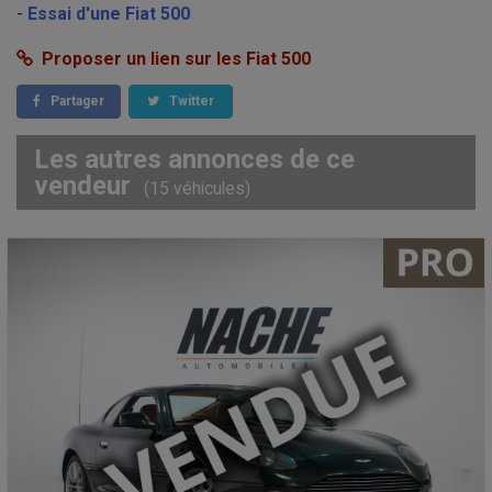
-
Essai d'une Fiat 500
Proposer un lien sur les Fiat 500
Partager
Twitter
Les autres annonces de ce
vendeur
(15 véhicules)