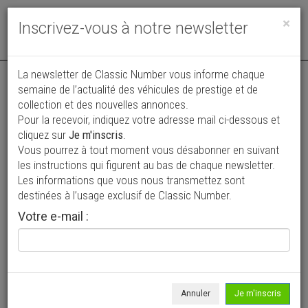
Toggle
×
Inscrivez-vous à notre newsletter
navigat
Annonce actualisée le 01/07/2026 ( il y a 37 jours )
La newsletter de Classic Number vous informe chaque
semaine de l’actualité des véhicules de prestige et de
Fiat 500 Abarth 695
collection et des nouvelles annonces.
Pour la recevoir, indiquez votre adresse mail ci-dessous et
19 990 €
cliquez sur
Je m'inscris
.
Vous pourrez à tout moment vous désabonner en suivant
1965
Découvrable
2 522 km
les instructions qui figurent au bas de chaque newsletter.
Les informations que vous nous transmettez sont
destinées à l’usage exclusif de Classic Number.
Votre e-mail :
Annuler
Je m'inscris