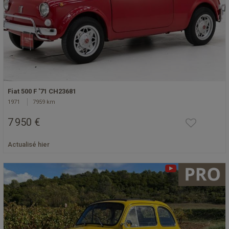
Fiat 500 F '71 CH23681
1971
7959 km
7 950 €
Actualisé hier