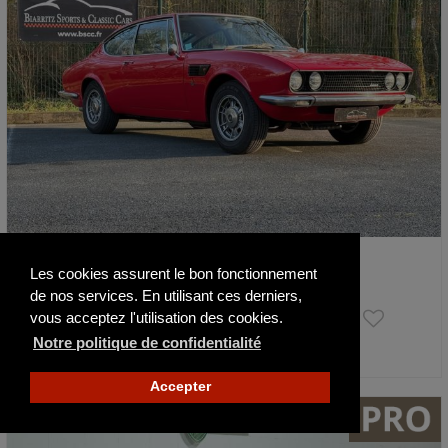
Fiat Dino 2400 Coupé
Les cookies assurent le bon fonctionnement
1971
45200 km
de nos services. En utilisant ces derniers,
77 900 €
vous acceptez l'utilisation des cookies.
Notre politique de confidentialité
Actualisé il y a 10 jours
Accepter