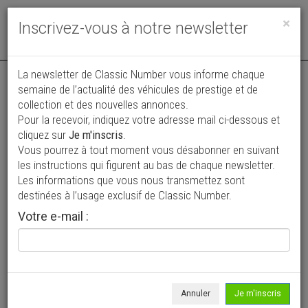
Toggle
×
Inscrivez-vous à notre newsletter
navigat
Annonce publiée le 07/07/2026 ( il y a 31 jours )
La newsletter de Classic Number vous informe chaque
semaine de l’actualité des véhicules de prestige et de
Fiat Dino SPIDER 2000 1968
collection et des nouvelles annonces.
Pour la recevoir, indiquez votre adresse mail ci-dessous et
119 000 €
cliquez sur
Je m'inscris
.
Vous pourrez à tout moment vous désabonner en suivant
1968
Cabriolet / roadster
69 000 km
les instructions qui figurent au bas de chaque newsletter.
Les informations que vous nous transmettez sont
destinées à l’usage exclusif de Classic Number.
Votre e-mail :
Annuler
Je m'inscris