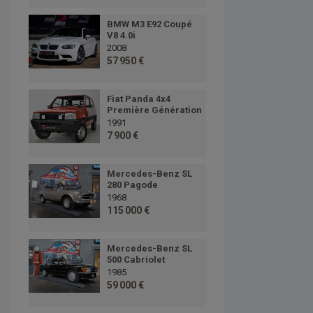
BMW M3 E92 Coupé
V8 4.0i
2008
57 950 €
Fiat Panda 4x4
Première Génération
1991
7 900 €
Mercedes-Benz SL
280 Pagode
1968
115 000 €
Mercedes-Benz SL
500 Cabriolet
1985
59 000 €