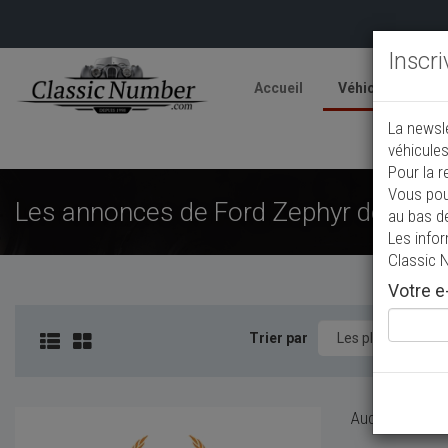
Inscr
Accueil
Véhicules
V
La newsl
A
véhicules
Pour la r
Vous pou
Les annonces de Ford Zephyr de colle
au bas d
Les info
Classic 
Votre e-
Trier par
Aucun véhicule