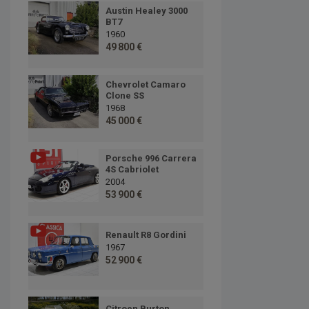
Austin Healey 3000
BT7
1960
49 800 €
Chevrolet Camaro
Clone SS
1968
45 000 €
Porsche 996 Carrera
4S Cabriolet
2004
53 900 €
Renault R8 Gordini
1967
52 900 €
Citroen Burton