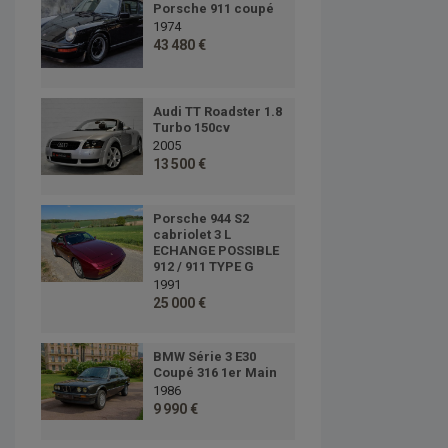
Porsche 911 coupé
1974
43 480 €
Audi TT Roadster 1.8
Turbo 150cv
2005
13 500 €
Porsche 944 S2
cabriolet 3 L
ECHANGE POSSIBLE
912 / 911 TYPE G
1991
25 000 €
BMW Série 3 E30
Coupé 316 1er Main
1986
9 990 €