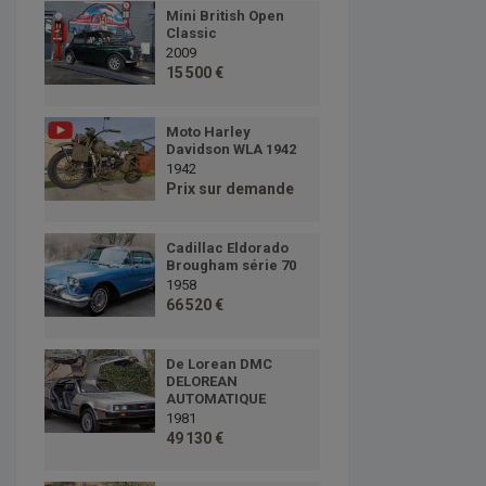
Mini British Open
Classic
2009
15 500 €
Moto Harley
Davidson WLA 1942
1942
Prix sur demande
Cadillac Eldorado
Brougham série 70
1958
66 520 €
De Lorean DMC
DELOREAN
AUTOMATIQUE
1981
49 130 €