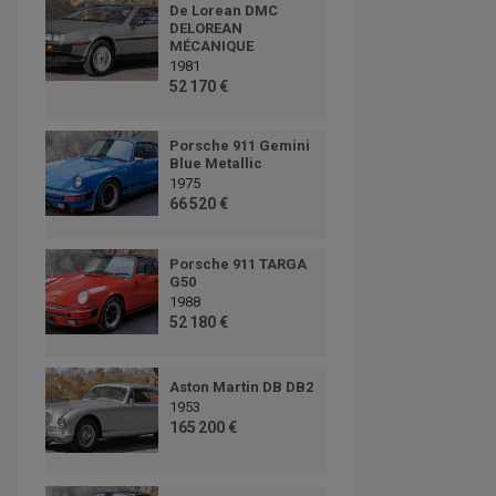
De Lorean DMC
DELOREAN
MÉCANIQUE
1981
52 170 €
Porsche 911 Gemini
Blue Metallic
1975
66 520 €
Porsche 911 TARGA
G50
1988
52 180 €
Aston Martin DB DB2
1953
165 200 €