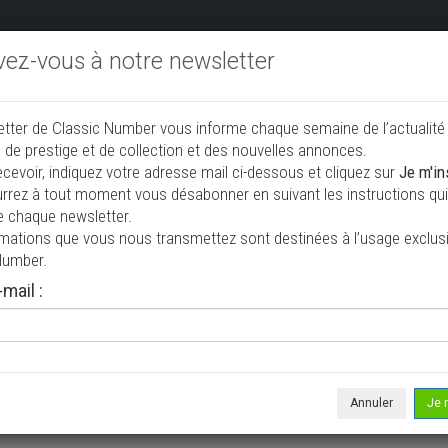
ivez-vous à notre newsletter
endre aux enchères
Annonceurs PRO
Annuaire des collec
etter de Classic Number vous informe chaque semaine de l’actualité
jouter une annonce
 de prestige et de collection et des nouvelles annonces.
ecevoir, indiquez votre adresse mail ci-dessous et cliquez sur
Je m'in
rrez à tout moment vous désabonner en suivant les instructions qui 
ction à vendre
e chaque newsletter.
rmations que vous nous transmettez sont destinées à l’usage exclusi
Number.
mail :
Annuler
Je 
 ne correspond à votre recherche, veuillez modifier vos critères de r