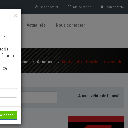
Se connecter
Ma sélection
Mon compte
×
tionneurs
Actualités
Nous contacter
 des
scris
.
figurent
Accueil
/
Annonces
/
Ford Zephyr de collection à vendre
f de
Aucun véhicule trouvé
m'inscris
echerche...