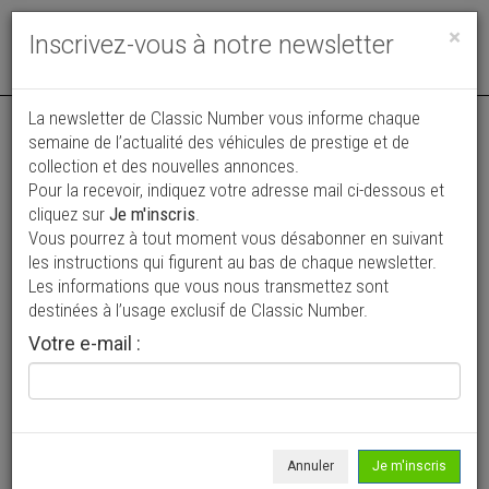
Toggle
×
Inscrivez-vous à notre newsletter
navigat
Annonce actualisée le 17/07/2026 ( il y a 20 jours )
La newsletter de Classic Number vous informe chaque
semaine de l’actualité des véhicules de prestige et de
Goggomobil TS 250 Sport
collection et des nouvelles annonces.
Pour la recevoir, indiquez votre adresse mail ci-dessous et
16 800 €
cliquez sur
Je m'inscris
.
Vous pourrez à tout moment vous désabonner en suivant
1964
Coupé
les instructions qui figurent au bas de chaque newsletter.
Les informations que vous nous transmettez sont
destinées à l’usage exclusif de Classic Number.
Votre e-mail :
Annuler
Je m'inscris