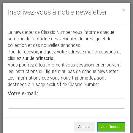
Toggle
×
Inscrivez-vous à notre newsletter
navigat
Annonce actualisée le 30/07/2026 ( il y a 7 jours )
La newsletter de Classic Number vous informe chaque
semaine de l’actualité des véhicules de prestige et de
Jaguar XKR V8 4.0 365ch
collection et des nouvelles annonces.
Pour la recevoir, indiquez votre adresse mail ci-dessous et
22 500 €
cliquez sur
Je m'inscris
.
Vous pourrez à tout moment vous désabonner en suivant
1998
Coupé
170 850 km
les instructions qui figurent au bas de chaque newsletter.
Les informations que vous nous transmettez sont
destinées à l’usage exclusif de Classic Number.
Votre e-mail :
Annuler
Je m'inscris