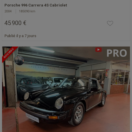
Porsche 996 Carrera 4S Cabriolet
2004
185090 km
45 900 €
Publié il y a 7 jours
NOUVEAU