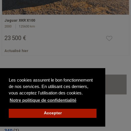
Jaguar XKR X100
2000
125600 km
23 500 €
Actualisé hier
Les autres modèles de Jaguar
Les cookies assurent le bon fonctionnement
de nos services. En utilisant ces derniers,
disponibles sur le site
vous acceptez l'utilisation des cookies.
Notre politique de confidentialité
2.5 L
(0)
Accepter
240
(1)
3.8 S
(3)
340
(1)