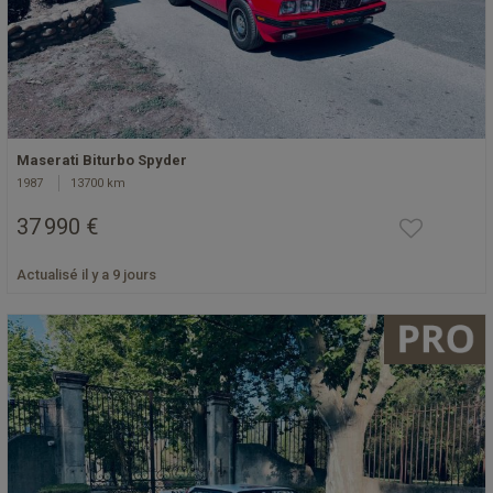
Maserati Biturbo Spyder
1987
13700 km
37 990 €
Actualisé il y a 9 jours