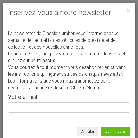
Toggle
×
Inscrivez-vous à notre newsletter
navigat
Annonce actualisée le 31/07/2026 ( il y a 9 jours )
La newsletter de Classic Number vous informe chaque
semaine de l’actualité des véhicules de prestige et de
Jaguar XKR XKA Arden
collection et des nouvelles annonces.
Pour la recevoir, indiquez votre adresse mail ci-dessous et
49 990 €
cliquez sur
Je m'inscris
.
Vous pourrez à tout moment vous désabonner en suivant
2000
Cabriolet / roadster
54 000 km
les instructions qui figurent au bas de chaque newsletter.
Les informations que vous nous transmettez sont
destinées à l’usage exclusif de Classic Number.
Votre e-mail :
Annuler
Je m'inscris