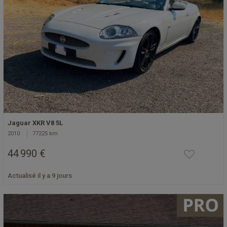
Jaguar XKR V8 5L
2010
77225 km
44 990 €
Actualisé il y a 9 jours