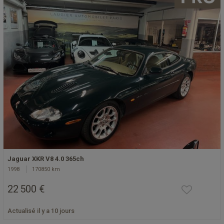
Jaguar XKR V8 4.0 365ch
1998
170850 km
22 500 €
Actualisé il y a 10 jours