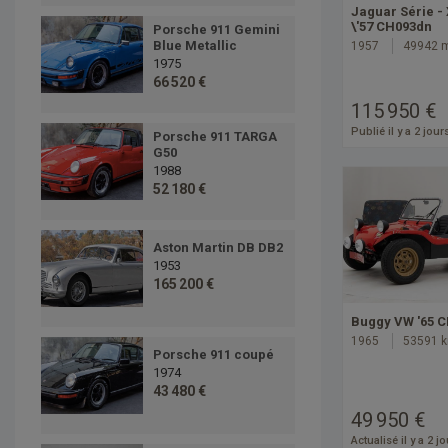
Jaguar Série -
\'57 CH093dn
Porsche 911 Gemini
Blue Metallic
1957
49942 
1975
66 520 €
115 950 €
Publié il y a 2 jour
Porsche 911 TARGA
G50
1988
52 180 €
Aston Martin DB DB2
1953
165 200 €
Buggy VW '65 
1965
53591 
Porsche 911 coupé
1974
43 480 €
49 950 €
Actualisé il y a 2 j