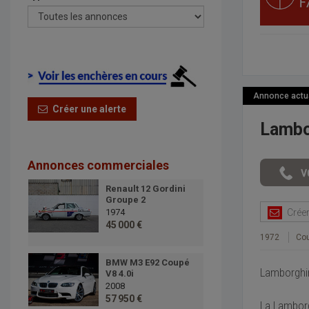
Annonce actual
Créer une alerte
Lambo
Annonces commerciales
Renault 12 Gordini
Groupe 2
Créer 
1974
45 000 €
1972
Co
BMW M3 E92 Coupé
Lamborghin
V8 4.0i
2008
57 950 €
La Lamborg