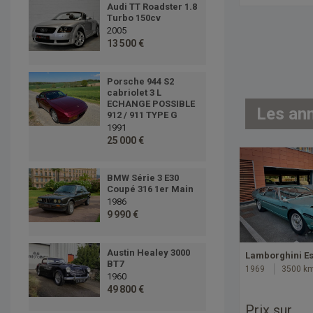
Audi TT Roadster 1.8
Turbo 150cv
2005
13 500 €
Porsche 944 S2
cabriolet 3 L
ECHANGE POSSIBLE
Les an
912 / 911 TYPE G
1991
25 000 €
BMW Série 3 E30
Coupé 316 1er Main
1986
9 990 €
Austin Healey 3000
Lamborghini E
BT7
1969
3500 k
1960
49 800 €
Prix sur