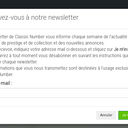
ivez-vous à notre newsletter
endre aux enchères
Annonceurs PRO
Annuaire des collec
etter de Classic Number vous informe chaque semaine de l’actualité
jouter une annonce
 de prestige et de collection et des nouvelles annonces.
ecevoir, indiquez votre adresse mail ci-dessous et cliquez sur
Je m'in
rrez à tout moment vous désabonner en suivant les instructions qui 
e chaque newsletter.
rmations que vous nous transmettez sont destinées à l’usage exclusi
Number.
mail :
isée le 06/08/2026 ( il y a 2 jours )
rghini Espada \'72 CH8576
upé
62 537 km
Annuler
Je 