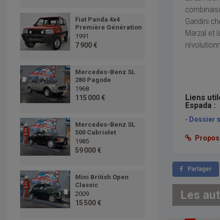
combinaiso
Fiat Panda 4x4
Gandini ch
Première Génération
Marzal et 
1991
révolution
7 900 €
Mercedes-Benz SL
280 Pagode
1968
Liens uti
115 000 €
Espada :
-
Dossier 
Mercedes-Benz SL
500 Cabriolet
Proposer
1985
59 000 €
Partager
Mini British Open
Classic
Les au
2009
15 500 €