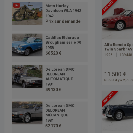
NOUVEAU
Moto Harley
Davidson WLA 1942
1942
Prix sur demande
Cadillac Eldorado
Brougham série 70
Alfa Roméo Spi
1958
Twin Spark 16
66 520 €
1996
139448
De Lorean DMC
11 500 €
DELOREAN
AUTOMATIQUE
Publié il y a 2 jour
1981
49 130 €
NOUVEAU
De Lorean DMC
DELOREAN
MÉCANIQUE
1981
52 170 €