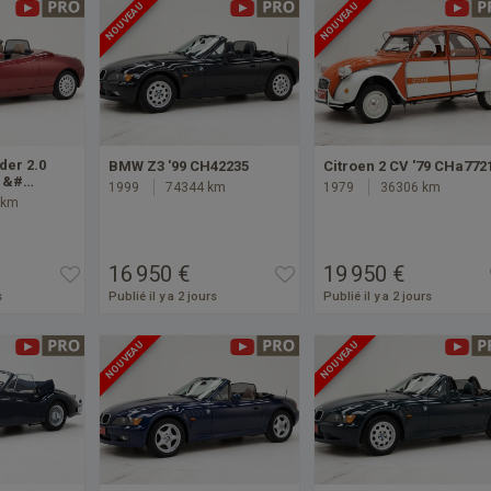
NOUVEAU
NOUVEAU
der 2.0
BMW Z3 '99 CH42235
Citroen 2 CV '79 CHa772
V &#…
1999
74344 km
1979
36306 km
 km
16 950 €
19 950 €
s
Publié il y a 2 jours
Publié il y a 2 jours
NOUVEAU
NOUVEAU