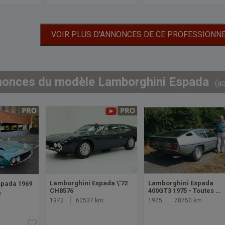
VOIR PLUS D'ANNONCES DE CE PROFESSIONN
nonces du modèle Lamborghini Espada
(a
Lamborghini Espada \'72
Lamborghini Espada
spada 1969
CH8576
400GT3 1975 - Toutes …
m
1972
62537 km
1975
78750 km