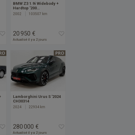
BMW Z3 1.9i Widebody +
Hardtop '200…
2002
103507 km
20 950 €
Actualisé il y a 2 jours
+
Lamborghini Urus S '2024
CH30314
2024
22934 km
280 000 €
Actualisé il y a 2 jours