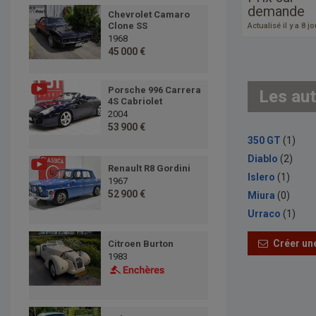
demande
Chevrolet Camaro
Clone SS
Actualisé il y a 8 j
1968
45 000 €
Porsche 996 Carrera
Les aut
4S Cabriolet
2004
53 900 €
350 GT
(1)
Diablo
(2)
Renault R8 Gordini
Islero
(1)
1967
52 900 €
Miura
(0)
Urraco
(1)
Créer une
Citroen Burton
1983