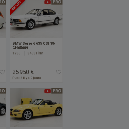
NOUVEAU
BMW Série 6 635 CSI '86
1
CH65609
1986
34681 km
25 950 €
Publié il y a 2 jours