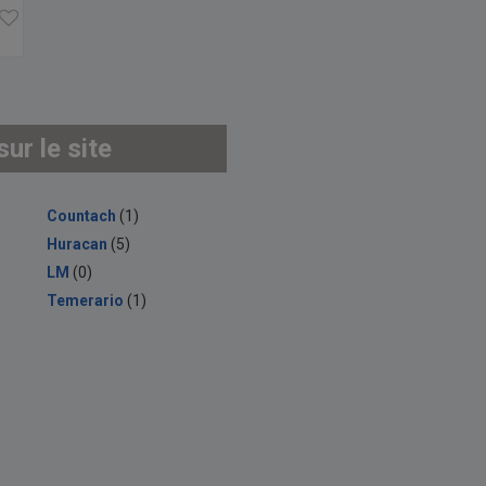
ur le site
Countach
(1)
Huracan
(5)
LM
(0)
Temerario
(1)