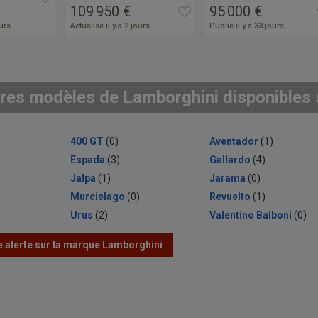
109 950 €
95 000 €
ours
Actualisé il y a 2 jours
Publié il y a 33 jours
res modèles de Lamborghini disponibles s
400 GT
(0)
Aventador
(1)
Espada
(3)
Gallardo
(4)
Jalpa
(1)
Jarama
(0)
Murcielago
(0)
Revuelto
(1)
Urus
(2)
Valentino Balboni
(0)
 alerte sur la marque Lamborghini