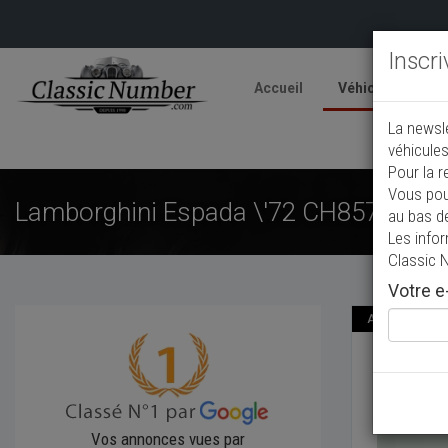
Inscr
Accueil
Véhicules
V
La newsl
A
véhicules
Pour la r
Vous pou
Lamborghini Espada \'72 CH8576
au bas d
Les info
Classic 
Votre e-
Annonce actual
Lambo
1972
Co
Vos annonces vues par