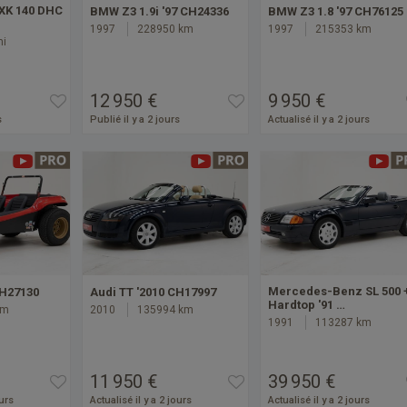
 XK 140 DHC
BMW Z3 1.9i '97 CH24336
BMW Z3 1.8 '97 CH76125
1997
228950 km
1997
215353 km
mi
12 950 €
9 950 €
s
Publié il y a 2 jours
Actualisé il y a 2 jours
Mercedes-Benz SL 500 
CH27130
Audi TT '2010 CH17997
Hardtop '91 …
km
2010
135994 km
1991
113287 km
11 950 €
39 950 €
ours
Actualisé il y a 2 jours
Actualisé il y a 2 jours