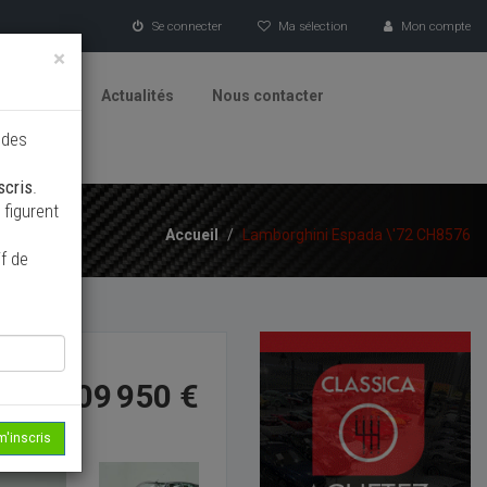
Se connecter
Ma sélection
Mon compte
×
tionneurs
Actualités
Nous contacter
 des
scris
.
figurent
Accueil
/
Lamborghini Espada \'72 CH8576
f de
109 950 €
m'inscris