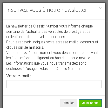
Toggle
×
Inscrivez-vous à notre newsletter
navigat
La newsletter de Classic Number vous informe chaque
semaine de l’actualité des véhicules de prestige et de
collection et des nouvelles annonces.
Pour la recevoir, indiquez votre adresse mail ci-dessous et
cliquez sur
Je m'inscris
.
Vous pourrez à tout moment vous désabonner en suivant
Vos annonces vues par
les instructions qui figurent au bas de chaque newsletter.
plus de 4 millions de collectionneurs
Les informations que vous nous transmettez sont
destinées à l’usage exclusif de Classic Number.
Ajouter une annonce
Votre e-mail :
> Rechercher un véhicule
Marque
Peugeot >
Annuler
Je m'inscris
Modèle
605 >