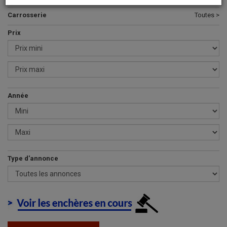
Carrosserie
Toutes >
Prix
Année
Type d'annonce