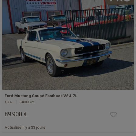
Ford Mustang Coupé Fastback V8 4.7L
1966
94000 km
89 900 €
Actualisé il y a 33 jours