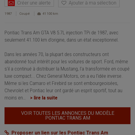
Créer une alerte
Ajouter à ma sélection
1987
Coupé
41 100 km
Pontiac Trans Am GTA V8 5.7L injection TPi de 1987, avec
seulement 41.100 km d'origine, dans un état exceptionnel.
Dans les années 70, la plupart des constructeurs ont
abandonné tout intérêt pour les voitures de sport. Ford, même
s'il a continué à distribuer la Mustang, l'a transformée en coupé
luxe compact... Chez General Motors, on a eu l'idée inverse.
Même si les Camaro et Firebird se sont embourgeoisées,
Chevrolet et Pontiac leur ont gardé un esprit sportif, tout au
moins en
…
> lire la suite
VOIR TOUTES LES ANNONCES DU MODÈLE
PONTIAC TRANS AM
Proposer un lien sur les Pontiac Trans Am