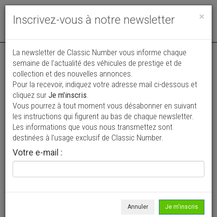
Toggle
×
Inscrivez-vous à notre newsletter
navigat
Annonce actualisée le 07/07/2026 ( il y a 33 jours )
La newsletter de Classic Number vous informe chaque
semaine de l’actualité des véhicules de prestige et de
Pontiac Trans Am GTA 5.7L V8
collection et des nouvelles annonces.
Pour la recevoir, indiquez votre adresse mail ci-dessous et
28 900 €
cliquez sur
Je m'inscris
.
Vous pourrez à tout moment vous désabonner en suivant
1987
Coupé
41 100 km
les instructions qui figurent au bas de chaque newsletter.
Les informations que vous nous transmettez sont
destinées à l’usage exclusif de Classic Number.
Votre e-mail :
Annuler
Je m'inscris