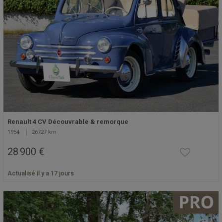
Renault 4 CV Découvrable & remorque
1954
26727 km
28 900 €
Actualisé il y a 17 jours