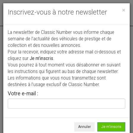
Toggle
×
Inscrivez-vous à notre newsletter
navigat
Annonce actualisée le 05/08/2026 ( il y a 4 jours )
La newsletter de Classic Number vous informe chaque
semaine de l’actualité des véhicules de prestige et de
Renault 4 CV Decouvrable
collection et des nouvelles annonces.
Pour la recevoir, indiquez votre adresse mail ci-dessous et
35 900 €
cliquez sur
Je m'inscris
.
Vous pourrez à tout moment vous désabonner en suivant
1956
Découvrable
6 390 km
les instructions qui figurent au bas de chaque newsletter.
Les informations que vous nous transmettez sont
destinées à l’usage exclusif de Classic Number.
Votre e-mail :
Annuler
Je m'inscris