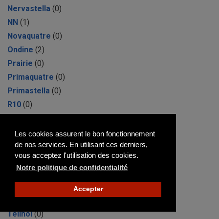
Nervastella
(0)
NN
(1)
Novaquatre
(0)
Ondine
(2)
Prairie
(0)
Primaquatre
(0)
Primastella
(0)
R10
(0)
R5 Turbo
(7)
R8
(6)
Les cookies assurent le bon fonctionnement
de nos services. En utilisant ces derniers,
Rambler
(0)
vous acceptez l'utilisation des cookies.
Rodéo
(0)
Notre politique de confidentialité
Safrane
(1)
Sport Spider
(1)
Accepter
Super 5
(3)
Teilhol
(0)