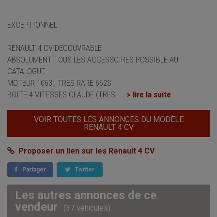
EXCEPTIONNEL
RENAULT 4 CV DECOUVRABLE
ABSOLUMENT TOUS LES ACCESSOIRES POSSIBLE AU
CATALOGUE
MOTEUR 1063 , TRES RARE 662S
BOITE 4 VITESSES CLAUDE (TRES
…
> lire la suite
VOIR TOUTES LES ANNONCES DU MODÈLE
RENAULT 4 CV
Proposer un lien sur les Renault 4 CV
Partager
Twitter
Les autres annonces de ce
vendeur
(37 véhicules)