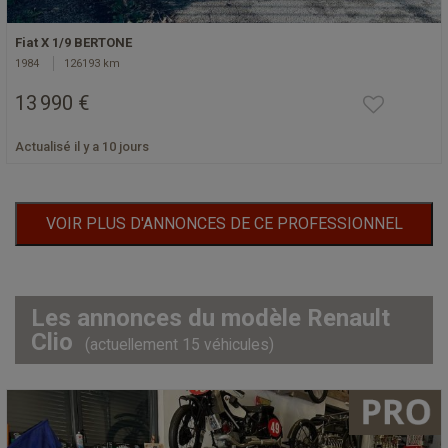
Fiat X 1/9 BERTONE
1984
126193 km
13 990 €
Actualisé il y a 10 jours
VOIR PLUS D'ANNONCES DE CE PROFESSIONNEL
Les annonces du modèle Renault
Clio
(actuellement 15 véhicules)