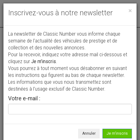
Toggle
×
Inscrivez-vous à notre newsletter
navigat
Annonce actualisée le 31/07/2026 ( il y a 10 jours )
La newsletter de Classic Number vous informe chaque
semaine de l’actualité des véhicules de prestige et de
Renault Clio 16s GrA 2.0 Williams
collection et des nouvelles annonces.
Pour la recevoir, indiquez votre adresse mail ci-dessous et
1 €
cliquez sur
Je m'inscris
.
Vous pourrez à tout moment vous désabonner en suivant
1992
Coupé
3 000 km
les instructions qui figurent au bas de chaque newsletter.
Les informations que vous nous transmettez sont
destinées à l’usage exclusif de Classic Number.
Votre e-mail :
Annuler
Je m'inscris