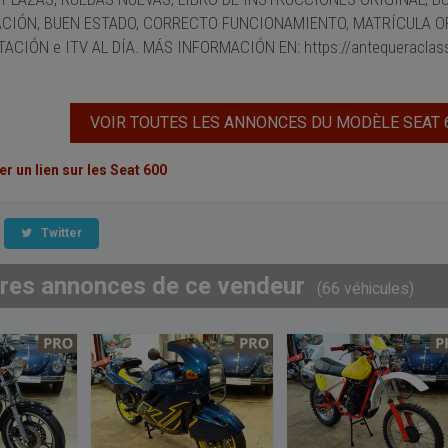
CIÓN, BUEN ESTADO, CORRECTO FUNCIONAMIENTO, MATRÍCULA OR
CIÓN e ITV AL DÍA. MÁS INFORMACIÓN EN: https://antequeraclass
VOIR TOUTES LES ANNONCES DU MODÈLE SEAT 
 un lien sur les Seat 600
Twitter
tres annonces de ce vendeur
(66 véhicules)