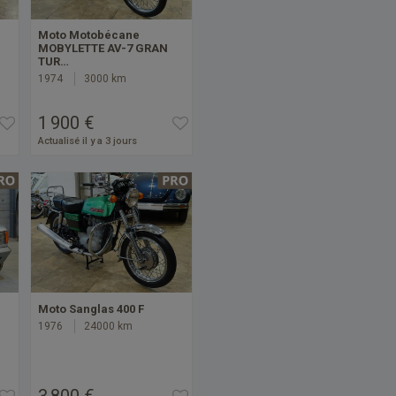
Moto Motobécane
MOBYLETTE AV-7 GRAN
TUR…
1974
3000 km
1 900 €
Actualisé il y a 3 jours
Moto Sanglas 400 F
1976
24000 km
3 800 €