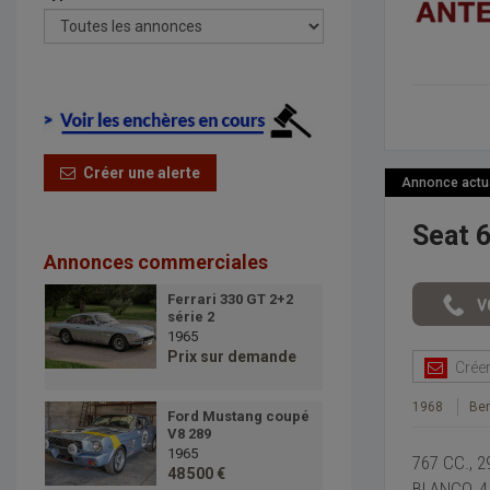
Créer une alerte
Annonce actual
Seat 6
Annonces commerciales
Ferrari 330 GT 2+2
série 2
1965
Prix sur demande
Créer 
1968
Ber
Ford Mustang coupé
V8 289
1965
767 CC., 
48 500 €
BLANCO, 4