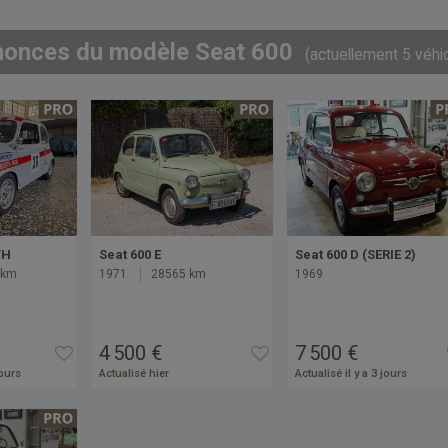
nonces du modèle Seat 600
(actuellement 5 véhi
TH
Seat 600 E
Seat 600 D (SERIE 2)
 km
1971
28565 km
1969
4 500 €
7 500 €
jours
Actualisé hier
Actualisé il y a 3 jours