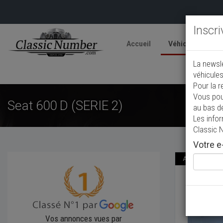
Inscr
Accueil
Véhicules
V
La newsl
A
véhicules
Pour la r
Vous pou
Seat 600 D (SERIE 2)
au bas d
Les info
Classic 
Votre e-
Annonce actual
Seat 6
1968
Ber
Vos annonces vues par