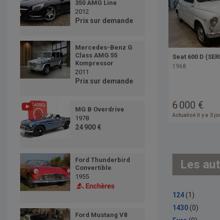
350 AMG Line
2012
Prix sur demande
Mercedes-Benz G
Class AMG 55
Seat 600 D (SERI
Kompressor
1968
2011
Prix sur demande
6 000 €
MG B Overdrive
Actualisé il y a 3 j
1978
24 900 €
Ford Thunderbird
Les aut
Convertible
1955
124
(1)
1430
(0)
Ford Mustang V8