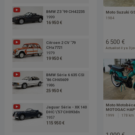
BMW Z3 '99 CH42235
Moto Suzuki G
1999
1984
16 950 €
6 500 €
Citroen 2 CV '79
CHa7721
Actualisé il y a 3 j
1979
19 950 €
BMW Série 6 635 CSI
'86 CH65609
1986
25 950 €
Moto Motobéc
Jaguar Série - XK 140
MOTOGAC HAP
DHC \'57 CH093dn
1999
178 km
1957
115 950 €
1 900 €