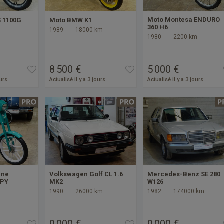
Moto Montesa ENDURO
S 1100G
Moto BMW K1
360 H6
1989
18000 km
1980
2200 km
8 500 €
5 000 €
ours
Actualisé il y a 3 jours
Actualisé il y a 3 jours
ane
Volkswagen Golf CL 1.6
Mercedes-Benz SE 280
PY
MK2
W126
1990
26000 km
1982
174000 km
9 000 €
9 000 €