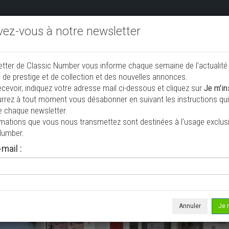
ivez-vous à notre newsletter
endre aux enchères
Annonceurs PRO
Annuaire des collec
etter de Classic Number vous informe chaque semaine de l’actualité
jouter une annonce
 de prestige et de collection et des nouvelles annonces.
ecevoir, indiquez votre adresse mail ci-dessous et cliquez sur
Je m'in
rrez à tout moment vous désabonner en suivant les instructions qui 
e chaque newsletter.
rmations que vous nous transmettez sont destinées à l’usage exclusi
Number.
mail :
isée le 03/08/2026 ( il y a 3 jours )
00 D (SERIE 2)
line
Annuler
Je 