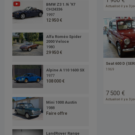
BMW Z3 1.9i '97
Actualisé il y a 3 j
CH24336
1997
12 950 €
Alfa Roméo Spider
2000 Veloce
1980
29 950 €
Seat 600 D (SERI
1969
Alpine A 110 1600 SX
1977
108 000 €
7 500 €
Actualisé il y a 3 j
Mini 1000 Austin
1988
Faire offre
LandRover Range