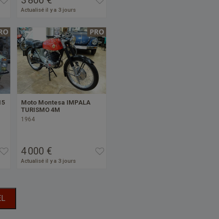
Actualisé il y a 3 jours
15
Moto Montesa IMPALA
TURISMO 4M
1964
4 000 €
Actualisé il y a 3 jours
EL