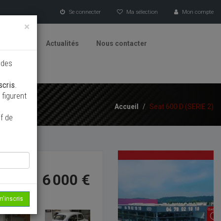
Se connecter
Ma sélection
Mon compte
×
tionneurs
Actualités
Nous contacter
 des
scris
.
figurent
Accueil
/
Seat 600 D (SERIE 2)
f de
6 000 €
m'inscris