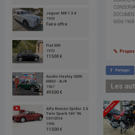
CONSERVA
Jaguar MK 1 3.4
DOCUMENTA
1959
600d-1968
Faire offre
Fiat 500
1970
Proposer
11 500 €
Partager
Austin Healey 3000
MKIII - BJ8
Les au
1967
49 500 €
NOUVEAU
Alfa Roméo Spider 2.0
Twin Spark 16V '96
CH12514
1996
11 500 €