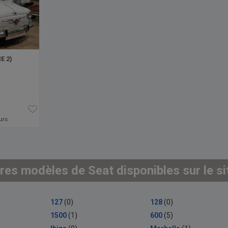
E 2)
ours
res modèles de Seat disponibles sur le si
127
(0)
128
(0)
1500
(1)
600
(5)