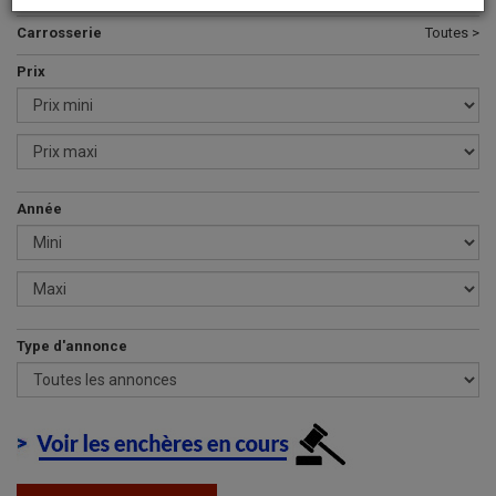
Carrosserie
Toutes >
Prix
Année
Type d'annonce