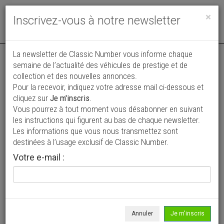
Toggle
×
Inscrivez-vous à notre newsletter
navigat
La newsletter de Classic Number vous informe chaque
semaine de l’actualité des véhicules de prestige et de
collection et des nouvelles annonces.
Pour la recevoir, indiquez votre adresse mail ci-dessous et
cliquez sur
Je m'inscris
.
Vous pourrez à tout moment vous désabonner en suivant
Vos annonces vues par
les instructions qui figurent au bas de chaque newsletter.
plus de 4 millions de collectionneurs
Les informations que vous nous transmettez sont
destinées à l’usage exclusif de Classic Number.
Ajouter une annonce
Votre e-mail :
> Rechercher un véhicule
Marque
Stutz >
Annuler
Je m'inscris
Modèle
Vertical Eight >