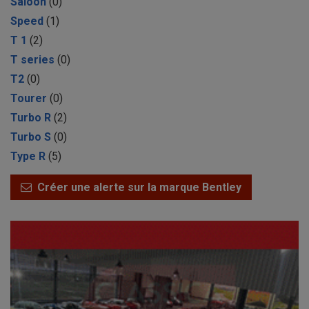
Saloon
(0)
Speed
(1)
T 1
(2)
T series
(0)
T2
(0)
Tourer
(0)
Turbo R
(2)
Turbo S
(0)
Type R
(5)
Créer une alerte sur la marque Bentley