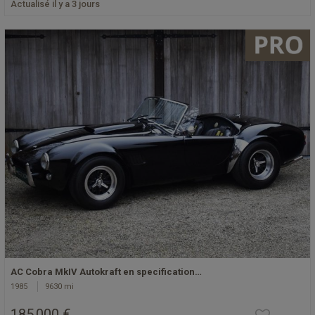
Actualisé il y a 3 jours
AC Cobra MkIV Autokraft en specification…
1985
9630 mi
185 000 €