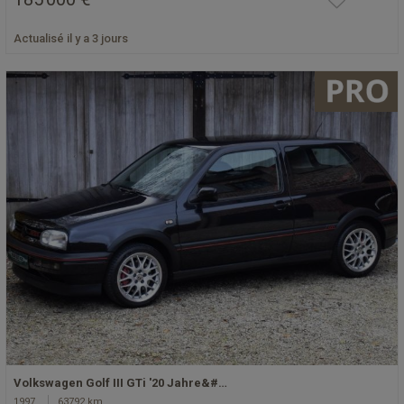
Actualisé il y a 3 jours
Volkswagen Golf III GTi '20 Jahre&#…
1997
63792 km