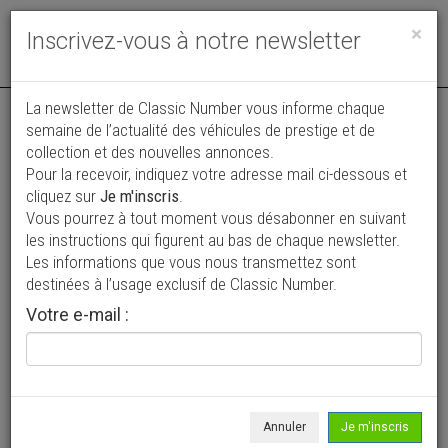
Toggle
×
Inscrivez-vous à notre newsletter
navigat
Annonce actualisée le 05/08/2026 ( il y a 3 jours )
La newsletter de Classic Number vous informe chaque
semaine de l’actualité des véhicules de prestige et de
Bentley T 1
collection et des nouvelles annonces.
Pour la recevoir, indiquez votre adresse mail ci-dessous et
44 500 €
cliquez sur
Je m'inscris
.
Vous pourrez à tout moment vous désabonner en suivant
1969
Berline
34 800 km
les instructions qui figurent au bas de chaque newsletter.
Les informations que vous nous transmettez sont
destinées à l’usage exclusif de Classic Number.
Votre e-mail :
Annuler
Je m'inscris