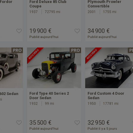
 Fordor
Ford Deluxe 85 Club
Plymouth Prowler
Coupe
Convertible
1937
72795 mi
2001
1755 mi
19 900 €
34 900 €
i
Publié aujourd'hui
Publié aujourd'hui
NOUVEAU
NOUVEAU
Ford Type 40 Series 2
Ford Custom 4 Door
602 Sedan
Door Sedan
Sedan
mi
1932
99 mi
1950
17781 mi
35 500 €
32 950 €
i
Publié aujourd'hui
Publié il y a 5 jours