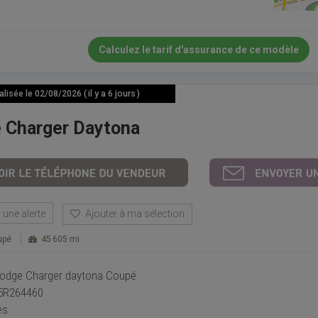
Calculez le tarif d'assurance de ce modèle
isée le 02/08/2026 ( il y a 6 jours )
 Charger Daytona
une alerte
Ajouter à ma sélection
upé
45 605 mi
Dodge Charger daytona Coupé
5R264460
es