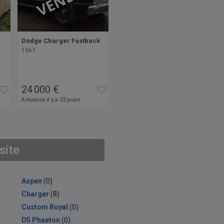
Dodge Charger Fastback
1967
24 000 €
Actualisé il y a 23 jours
site
Aspen
(0)
Charger
(8)
Custom Royal
(0)
D5 Phaeton
(0)