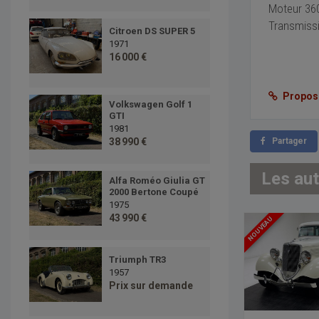
Moteur 36
Transmiss
Citroen DS SUPER 5
1971
16 000 €
Proposer
Volkswagen Golf 1
GTI
1981
38 990 €
Partager
Les au
Alfa Roméo Giulia GT
2000 Bertone Coupé
1975
43 990 €
NOUVEAU
Triumph TR3
1957
Prix sur demande