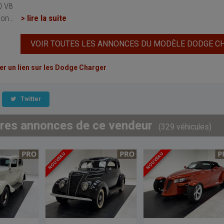
0 V8
ion
…
> lire la suite
VOIR TOUTES LES ANNONCES DU MODÈLE DODGE C
 un lien sur les Dodge Charger
Twitter
tres annonces de ce vendeur
(329 véhicules)
NOUVEAU
NOUVEAU