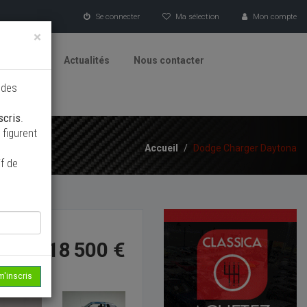
Se connecter
Ma sélection
Mon compte
×
tionneurs
Actualités
Nous contacter
 des
scris
.
figurent
Accueil
/
Dodge Charger Daytona
f de
18 500 €
m'inscris