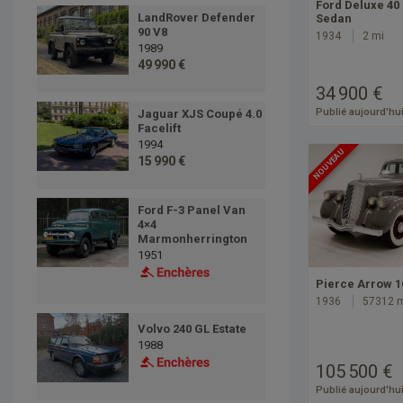
Ford Deluxe 40
LandRover Defender
Sedan
90 V8
1934
2 mi
1989
49 990 €
34 900 €
Publié aujourd'hu
Jaguar XJS Coupé 4.0
Facelift
1994
NOUVEAU
15 990 €
Ford F-3 Panel Van
4×4
Marmonherrington
1951
Pierce Arrow 1
1936
57312 
Volvo 240 GL Estate
1988
105 500 €
Publié aujourd'hu