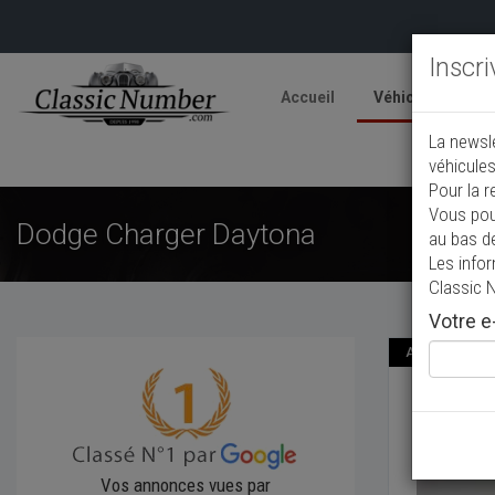
Inscr
Accueil
Véhicules
V
La newsl
A
véhicules
Pour la r
Vous pou
Dodge Charger Daytona
au bas d
Les info
Classic 
Votre e-
Annonce actual
Dodge
1975
Co
Vos annonces vues par