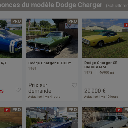
nonces du modèle Dodge Charger
(actuelleme
Dodge Charger SE
 R/T
Dodge Charger B-BODY
BROUGHAM
1969
1973
46900 mi
Prix sur
demande
29 900 €
i
Actualisé il y a 4 jours
Actualisé il y a 10 jours