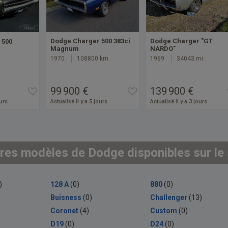
Dodge Charger 500 383ci
Dodge Charger "GT
 500
Magnum
NARDO"
1970
108800 km
1969
34043 mi
99 900 €
139 900 €
ours
Actualisé il y a 5 jours
Actualisé il y a 3 jours
res modèles de Dodge disponibles sur le 
)
128 A
(0)
880
(0)
Buisness
(0)
Challenger
(13)
)
Coronet
(4)
Custom
(0)
D19
(0)
D24
(0)