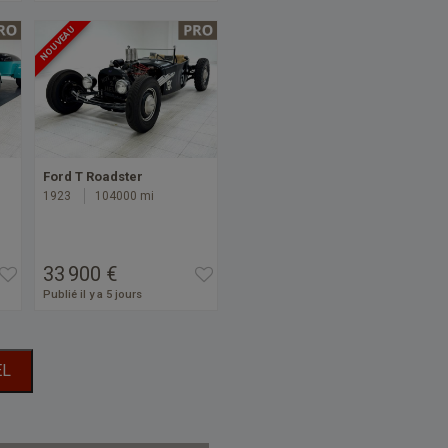
NOUVEAU
Ford T Roadster
1923
104000 mi
33 900 €
Publié il y a 5 jours
EL