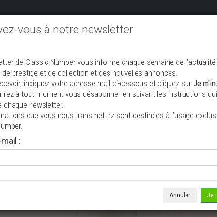
ivez-vous à notre newsletter
endre aux enchères
Annonceurs PRO
Annuaire des collec
etter de Classic Number vous informe chaque semaine de l’actualité
jouter une annonce
 de prestige et de collection et des nouvelles annonces.
ecevoir, indiquez votre adresse mail ci-dessous et cliquez sur
Je m'in
rrez à tout moment vous désabonner en suivant les instructions qui 
e chaque newsletter.
rmations que vous nous transmettez sont destinées à l’usage exclusi
Number.
mail :
isée le 02/08/2026 ( il y a 6 jours )
 Charger Daytona
upé
45 605 mi
Annuler
Je 