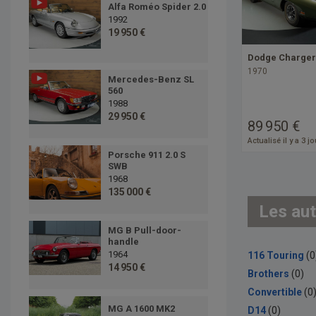
Alfa Roméo Spider 2.0
1992
19 950 €
Dodge Charger
1970
Mercedes-Benz SL
560
1988
29 950 €
89 950 €
Actualisé il y a 3 j
Porsche 911 2.0 S
SWB
1968
135 000 €
Les aut
MG B Pull-door-
handle
1964
116 Touring
(0
14 950 €
Brothers
(0)
Convertible
(0
MG A 1600 MK2
D14
(0)