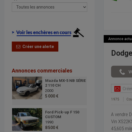
Annonce actual
Créer une alerte
Dodge
Annonces commerciales
Mazda MX-5 NB SÉRIE
2 110 CH
Créer 
2000
5 000 €
1975
Co
Ford Pick-up F 150
A vendre 
CUSTOM
Vin XS22K
1990
8 500 €
45,605 mil