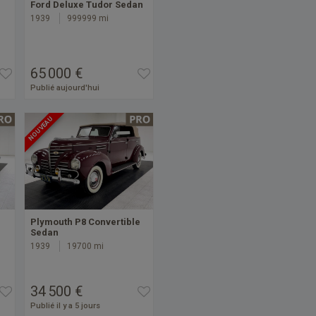
Ford Deluxe Tudor Sedan
1939
999999 mi
65 000 €
Publié aujourd'hui
NOUVEAU
Plymouth P8 Convertible
Sedan
1939
19700 mi
34 500 €
Publié il y a 5 jours