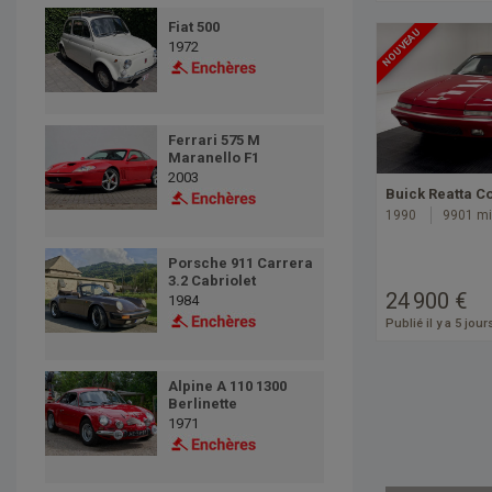
Fiat 500
NOUVEAU
1972
Ferrari 575 M
Maranello F1
2003
Buick Reatta C
1990
9901 mi
Porsche 911 Carrera
3.2 Cabriolet
24 900 €
1984
Publié il y a 5 jour
Alpine A 110 1300
Berlinette
1971