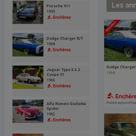
Les an
Porsche 911
1990
NOUVEAU
Dodge Charger R/T
1968
Dodge Charger
Jaguar Type E 4.2
1968
Coupé S1
1966
Publié aujourd'hu
Alfa Roméo Giulietta
Spider
1962