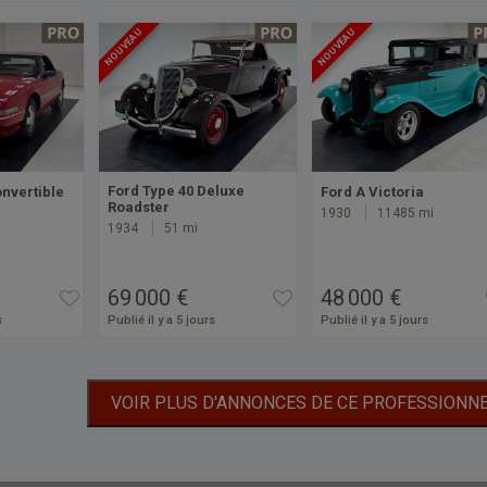
NOUVEAU
NOUVEAU
Ford Type 40 Deluxe
onvertible
Ford A Victoria
Roadster
1930
11485 mi
1934
51 mi
69 000 €
48 000 €
s
Publié il y a 5 jours
Publié il y a 5 jours
VOIR PLUS D'ANNONCES DE CE PROFESSIONN