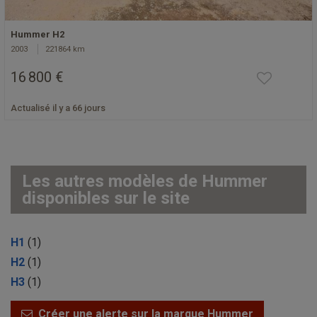
Hummer H2
2003
221864 km
16 800 €
Actualisé il y a 66 jours
Les autres modèles de Hummer
disponibles sur le site
H1
(1)
H2
(1)
H3
(1)
Créer une alerte sur la marque Hummer