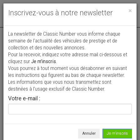
Toggle
×
Inscrivez-vous à notre newsletter
navigat
Annonce actualisée le 03/06/2026 ( il y a 66 jours )
La newsletter de Classic Number vous informe chaque
semaine de l’actualité des véhicules de prestige et de
Hummer H2
collection et des nouvelles annonces.
VENDUE
Pour la recevoir, indiquez votre adresse mail ci-dessous et
16 800 €
cliquez sur
Je m'inscris
.
Vous pourrez à tout moment vous désabonner en suivant
2003
4 x 4
221 864 km
les instructions qui figurent au bas de chaque newsletter.
Les informations que vous nous transmettez sont
destinées à l’usage exclusif de Classic Number.
Votre e-mail :
Annuler
Je m'inscris