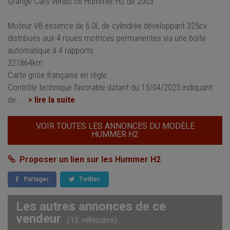
Grange Cars vends ce Hummer H2 de 2003
Moteur V8 essence de 6.0L de cylindrée développant 325cv
distribués aux 4 roues motrices permanentes via une boite
automatique à 4 rapports
221864km
Carte grise française en règle
Contrôle technique favorable datant du 15/04/2025 indiquant
de
…
> lire la suite
VOIR TOUTES LES ANNONCES DU MODÈLE
HUMMER H2
Proposer un lien sur les Hummer H2
Partager
Twitter
Les autres annonces de ce
vendeur
(12 véhicules)