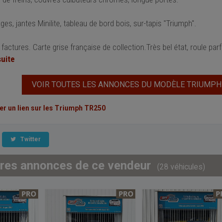
es, jantes Minilite, tableau de bord bois, sur-tapis "Triumph".
factures. Carte grise française de collection.Très bel état, roule pa
suite
VOIR TOUTES LES ANNONCES DU MODÈLE TRIUMPH
 un lien sur les Triumph TR250
Twitter
tres annonces de ce vendeur
(28 véhicules)