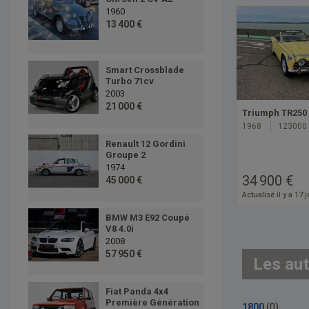
1960
13 400 €
Smart Crossblade
Turbo 71cv
2003
21 000 €
Triumph TR250
1968
123000
Renault 12 Gordini
Groupe 2
1974
34 900 €
45 000 €
Actualisé il y a 17 
BMW M3 E92 Coupé
V8 4.0i
2008
57 950 €
Les aut
Fiat Panda 4x4
Première Génération
1800
(0)