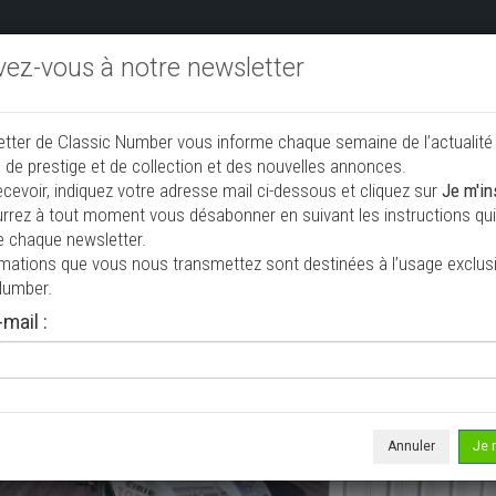
ivez-vous à notre newsletter
endre aux enchères
Annonceurs PRO
Annuaire des collec
etter de Classic Number vous informe chaque semaine de l’actualité
jouter une annonce
 de prestige et de collection et des nouvelles annonces.
ecevoir, indiquez votre adresse mail ci-dessous et cliquez sur
Je m'in
rrez à tout moment vous désabonner en suivant les instructions qui 
e chaque newsletter.
rmations que vous nous transmettez sont destinées à l’usage exclusi
Number.
mail :
isée le 21/07/2026 ( il y a 18 jours )
ph TR250
riolet / roadster
74 987 km
Annuler
Je 