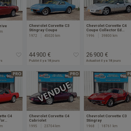
Chevrolet Corvette C3
Chevrolet Corvette C4
rive
Stingray Coupe
Coupe Collector Ed…
km
1972
45020 km
1996
39800 km
44 900 €
26 900 €
rs
Publié il y a 18 jours
Actualisé il y a 18 jours
ette C4
Chevrolet Corvette C4
Chevrolet Corvette C3
'or…
Cabriolet
Stingray
km
1995
23704 km
1968
18761 km