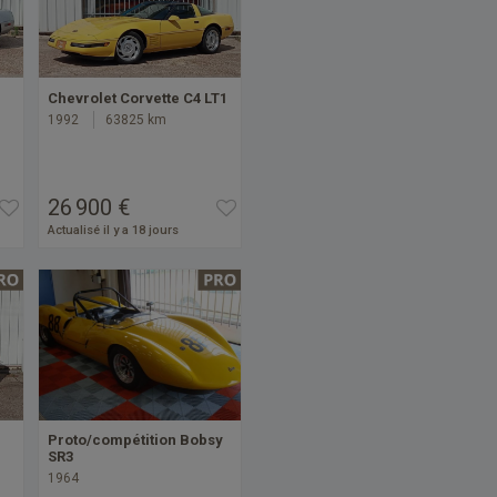
Chevrolet Corvette C4 LT1
1992
63825 km
26 900 €
Actualisé il y a 18 jours
Proto/compétition Bobsy
SR3
1964