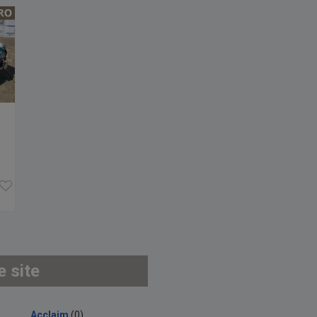
e site
Acclaim
(0)