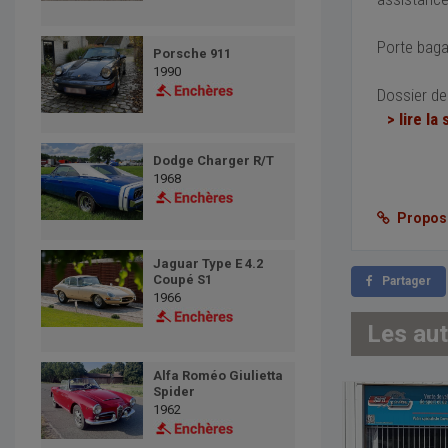
Porte bagag
Porsche 911
1990
Dossier de 
> lire la 
Dodge Charger R/T
1968
Proposer
Jaguar Type E 4.2
Coupé S1
Partager
1966
Les au
Alfa Roméo Giulietta
Spider
1962