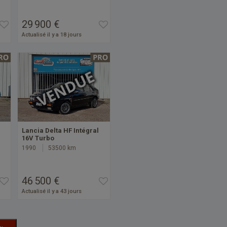
29 900 €
Actualisé il y a 18 jours
Lancia Delta HF Intégral
16V Turbo
1990
53500 km
46 500 €
Actualisé il y a 43 jours