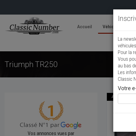
Inscr
Accueil
Véhicules
V
La newsl
A
véhicules
Pour la r
Vous pou
Triumph TR250
au bas d
Les info
Classic 
Votre e-
Annonce actual
Trium
1968
Cab
Vos annonces vues par