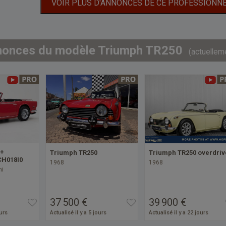
VOIR PLUS D'ANNONCES DE CE PROFESSIONN
nonces du modèle Triumph TR250
(actuellem
 +
Triumph TR250
Triumph TR250 overdriv
CH018I0
1968
1968
mi
37 500 €
39 900 €
ours
Actualisé il y a 5 jours
Actualisé il y a 22 jours