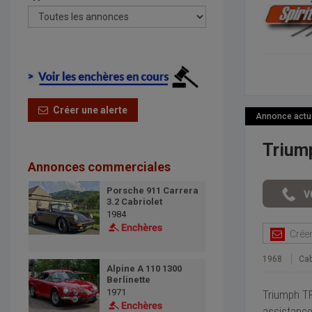
Créer une alerte
Annonce actual
Trium
Annonces commerciales
Porsche 911 Carrera
3.2 Cabriolet
1984
Créer 
1968
Cab
Alpine A 110 1300
Berlinette
1971
Triumph TR
assistance