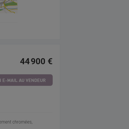
44 900 €
ppement chromées,