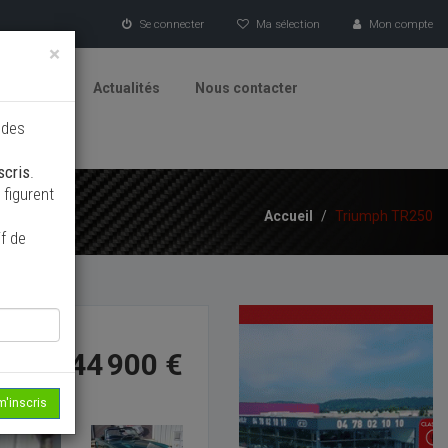
Se connecter
Ma sélection
Mon compte
×
tionneurs
Actualités
Nous contacter
 des
scris
.
figurent
Accueil
/
Triumph TR250
f de
44 900 €
m'inscris