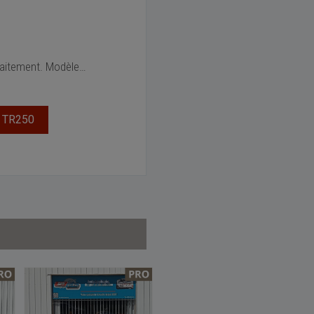
rfaitement. Modèle
…
 TR250