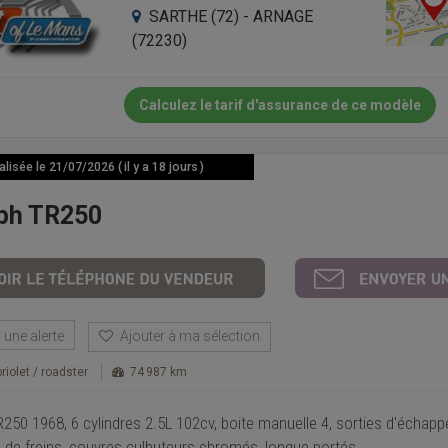
SARTHE (72) - ARNAGE
(72230)
Calculez le tarif d'assurance de ce modèle
isée le 21/07/2026 ( il y a 18 jours )
ph TR250
une alerte
Ajouter à ma sélection
riolet / roadster
74 987 km
250 1968, 6 cylindres 2.5L 102cv, boite manuelle 4, sorties d'écha
 de freins, couvres culbuteurs chromés, longue portés.