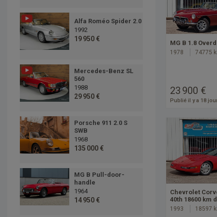
Alfa Roméo Spider 2.0
1992
19 950 €
MG B 1.8 Overd
1978
74775 
Mercedes-Benz SL
560
1988
23 900 €
29 950 €
Publié il y a 18 jou
Porsche 911 2.0 S
SWB
1968
135 000 €
MG B Pull-door-
handle
1964
Chevrolet Corv
40th 18600 km d
14 950 €
1993
18597 