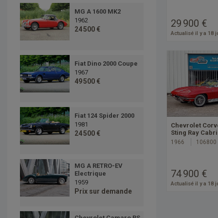
MG A 1600 MK2
1962
29 900 €
24 500 €
Actualisé il y a 18 
Fiat Dino 2000 Coupe
1967
49 500 €
Fiat 124 Spider 2000
1981
Chevrolet Corv
Sting Ray Cabr
24 500 €
1966
106800
MG A RETRO-EV
74 900 €
Electrique
1959
Actualisé il y a 18 
Prix sur demande
Chevrolet Camaro RS