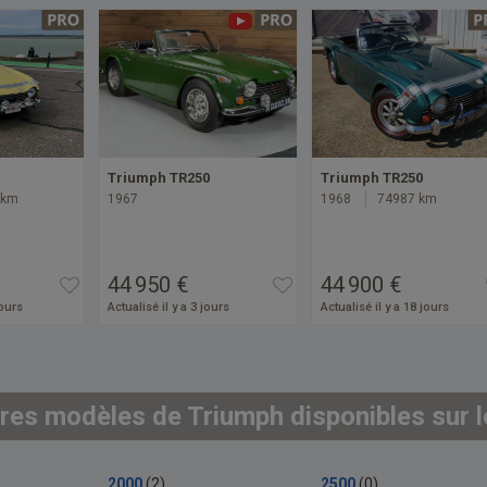
Triumph TR250
Triumph TR250
 km
1967
1968
74987 km
44 950 €
44 900 €
jours
Actualisé il y a 3 jours
Actualisé il y a 18 jours
res modèles de Triumph disponibles sur l
2000
(2)
2500
(0)