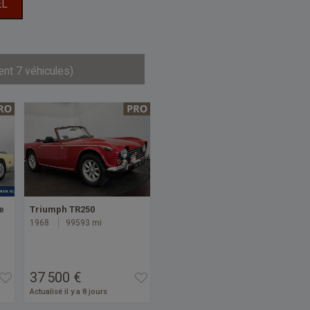
EL
ent 7 véhicules)
e
Triumph TR250
1968
99593 mi
37 500 €
Actualisé il y a 8 jours