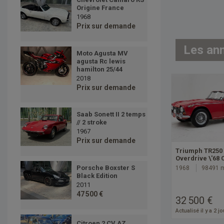
Origine France
1968
Prix sur demande
Les an
Moto Agusta MV
agusta Rc lewis
hamilton 25/44
2018
Prix sur demande
Saab Sonett II 2 temps
// 2 stroke
1967
Prix sur demande
Triumph TR250
Overdrive \'68 
Porsche Boxster S
1968
98491 
Black Edition
2011
47 500 €
32 500 €
Actualisé il y a 2 j
Citroen 2 CV AZ