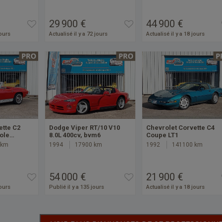
29 900 €
44 900 €
jours
Actualisé il y a 72 jours
Actualisé il y a 18 jours
ette C2
Dodge Viper RT/10 V10
Chevrolet Corvette C4
iole…
8.0L 400cv, bvm6
Coupe LT1
 km
1994
17900 km
1992
141100 km
54 000 €
21 900 €
jours
Publié il y a 135 jours
Actualisé il y a 18 jours