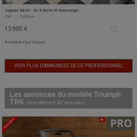
Jaguar Série - XJ 6 Serie III Sovereign…
1987
75900 km
13 900 €
Actualisé il y a 16 jours
VOIR PLUS D'ANNONCES DE CE PROFESSIONNEL
Les annonces du modèle Triumph
TR6
(actuellement 40 véhicules)
NOUVEAU