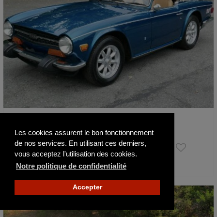
Triumph TR6 TR6 Fully Restored
1973
57609 km
Les cookies assurent le bon fonctionnement
de nos services. En utilisant ces derniers,
21 990 €
vous acceptez l'utilisation des cookies.
Notre politique de confidentialité
Actualisé il y a 2 jours
Accepter