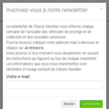
Toggle
×
Inscrivez-vous à notre newsletter
navigat
Annonce actualisée le 24/07/2026 ( il y a 16 jours )
La newsletter de Classic Number vous informe chaque
semaine de l’actualité des véhicules de prestige et de
Triumph TR6
collection et des nouvelles annonces.
Pour la recevoir, indiquez votre adresse mail ci-dessous et
26 900 €
cliquez sur
Je m'inscris
.
Vous pourrez à tout moment vous désabonner en suivant
1971
Cabriolet / roadster
25 900 km
les instructions qui figurent au bas de chaque newsletter.
Les informations que vous nous transmettez sont
destinées à l’usage exclusif de Classic Number.
Votre e-mail :
Annuler
Je m'inscris