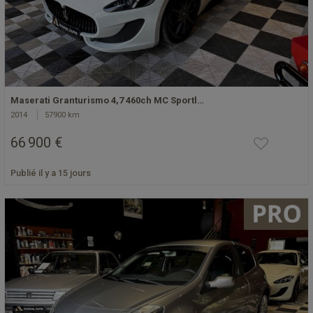
Maserati Granturismo 4,7 460ch MC Sportl…
2014
57900 km
66 900 €
Publié il y a 15 jours