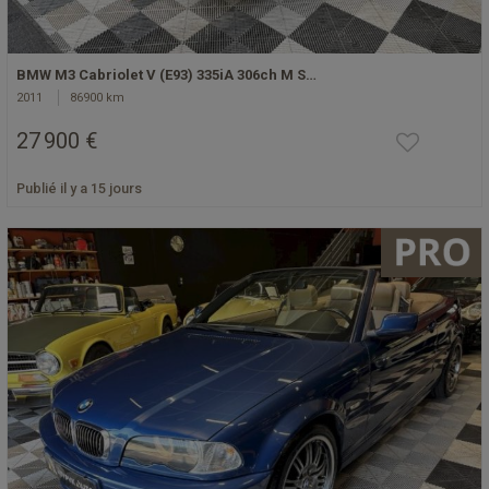
BMW M3 Cabriolet V (E93) 335iA 306ch M S…
2011
86900 km
27 900 €
Publié il y a 15 jours