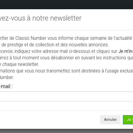
ivez-vous à notre newsletter
endre aux enchères
Annonceurs PRO
Annuaire des collec
etter de Classic Number vous informe chaque semaine de l’actualité
jouter une annonce
 de prestige et de collection et des nouvelles annonces.
ecevoir, indiquez votre adresse mail ci-dessous et cliquez sur
Je m'in
rrez à tout moment vous désabonner en suivant les instructions qui 
ollection à vendre
e chaque newsletter.
rmations que vous nous transmettez sont destinées à l’usage exclusi
Number.
mail :
Annuler
Je 
 ne correspond à votre recherche, veuillez modifier vos critères de r