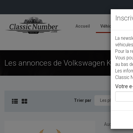
Inscr
Accueil
Véhicules
V
La newsl
A
véhicules
Pour la r
Vous pou
Les annonces de Volkswagen K70 de c
au bas d
Les info
Classic 
Votre e-
Trier par
Aucun véhicule