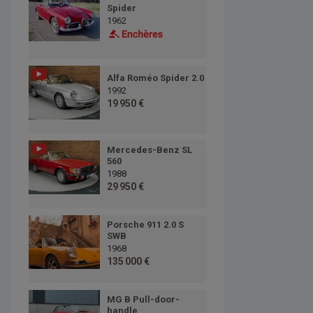
Spider
1962
Alfa Roméo Spider 2.0
1992
19 950 €
Mercedes-Benz SL
560
1988
29 950 €
Porsche 911 2.0 S
SWB
1968
135 000 €
MG B Pull-door-
handle