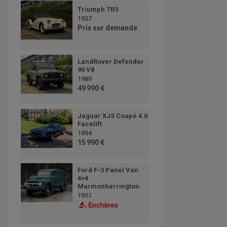
Triumph TR3
1957
Prix sur demande
LandRover Defender
90 V8
1989
49 990 €
Jaguar XJS Coupé 4.0
Facelift
1994
15 990 €
Ford F-3 Panel Van
4×4
Marmonherrington
1951