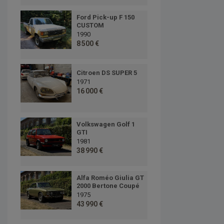
Ford Pick-up F 150
CUSTOM
1990
8 500 €
Citroen DS SUPER 5
1971
16 000 €
Volkswagen Golf 1
GTI
1981
38 990 €
Alfa Roméo Giulia GT
2000 Bertone Coupé
1975
43 990 €