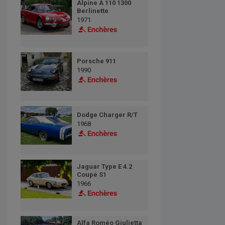
Alpine A 110 1300
Berlinette
1971
Porsche 911
1990
Dodge Charger R/T
1968
Jaguar Type E 4.2
Coupé S1
1966
Alfa Roméo Giulietta