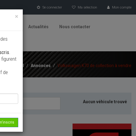
Se connecter
Ma sélection
Mon compte
×
tionneurs
Actualités
Nous contacter
 des
scris
.
figurent
Accueil
/
Annonces
/
Volkswagen K70 de collection à vendre
f de
Aucun véhicule trouvé
m'inscris
echerche...