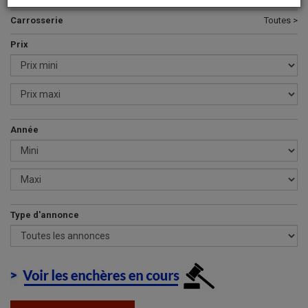
Carrosserie
Toutes >
Prix
Année
Type d'annonce