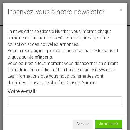
Toggle
×
Inscrivez-vous à notre newsletter
navigat
La newsletter de Classic Number vous informe chaque
semaine de l’actualité des véhicules de prestige et de
collection et des nouvelles annonces.
Pour la recevoir, indiquez votre adresse mail ci-dessous et
cliquez sur
Je m'inscris
.
Vous pourrez à tout moment vous désabonner en suivant
Vos annonces vues par
les instructions qui figurent au bas de chaque newsletter.
plus de 4 millions de collectionneurs
Les informations que vous nous transmettez sont
destinées à l’usage exclusif de Classic Number.
Ajouter une annonce
Votre e-mail :
> Rechercher un véhicule
Marque
Volkswagen >
Annuler
Je m'inscris
Modèle
Scirocco >