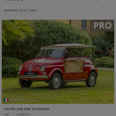
Actualisé il y a 7 jours
France
Fiat 500 Jolly Ghia 'économico'
1961
31600 km