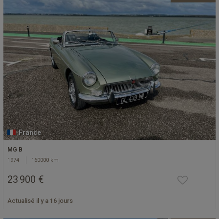
France
MG B
1974
160000 km
23 900 €
Actualisé il y a 16 jours