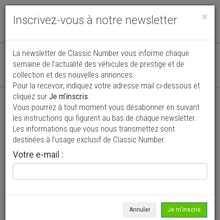
Toggle
×
Inscrivez-vous à notre newsletter
navigat
Véhicules de collection, sport et prestige
La newsletter de Classic Number vous informe chaque
semaine de l’actualité des véhicules de prestige et de
Actuellement
7564
annonces actualisées
collection et des nouvelles annonces.
de véhicules de particuliers et professionnels
Pour la recevoir, indiquez votre adresse mail ci-dessous et
cliquez sur
Je m'inscris
.
Vous pourrez à tout moment vous désabonner en suivant
les instructions qui figurent au bas de chaque newsletter.
Les informations que vous nous transmettez sont
destinées à l’usage exclusif de Classic Number.
Votre e-mail :
Annuler
Je m'inscris