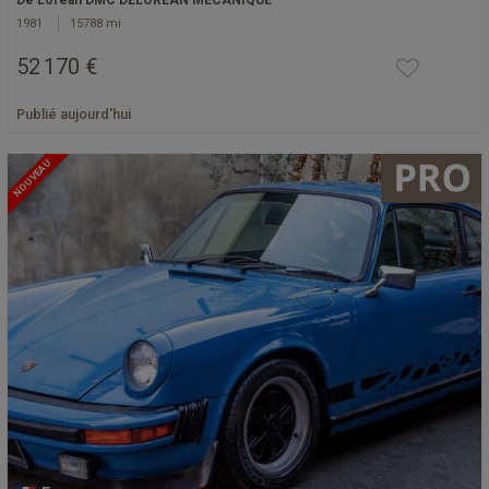
De Lorean DMC DELOREAN MÉCANIQUE
1981
15788 mi
52 170 €
Publié aujourd'hui
NOUVEAU