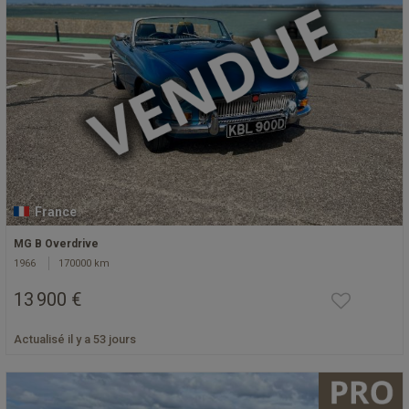
France
MG B Overdrive
1966
170000 km
13 900 €
Actualisé il y a 53 jours