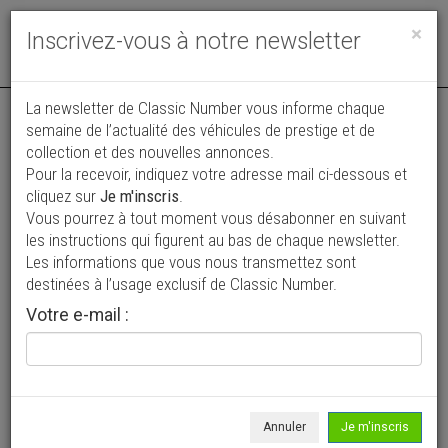
Toggle
×
Inscrivez-vous à notre newsletter
navigat
Annonce actualisée le 22/07/2026 ( il y a 16 jours )
La newsletter de Classic Number vous informe chaque
semaine de l’actualité des véhicules de prestige et de
Alfa Roméo Spider 2.0
collection et des nouvelles annonces.
VENDUE
Pour la recevoir, indiquez votre adresse mail ci-dessous et
24 000 €
cliquez sur
Je m'inscris
.
Vous pourrez à tout moment vous désabonner en suivant
1990
Cabriolet / roadster
56 029 km
les instructions qui figurent au bas de chaque newsletter.
Les informations que vous nous transmettez sont
destinées à l’usage exclusif de Classic Number.
Votre e-mail :
Annuler
Je m'inscris