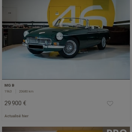
MG B
1963
20680 km
29 900 €
Actualisé hier