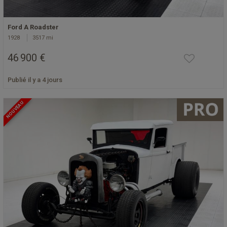
Ford A Roadster
1928
3517 mi
46 900 €
Publié il y a 4 jours
NOUVEAU