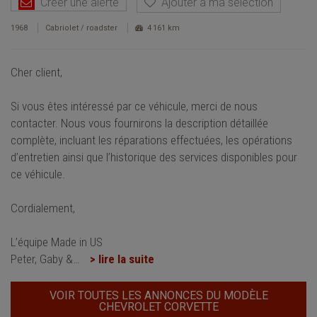
Créer une alerte
Ajouter à ma sélection
1968
Cabriolet / roadster
4 161 km
Cher client,
Si vous êtes intéressé par ce véhicule, merci de nous
contacter. Nous vous fournirons la description détaillée
complète, incluant les réparations effectuées, les opérations
d’entretien ainsi que l’historique des services disponibles pour
ce véhicule.
Cordialement,
L’équipe Made in US
Peter, Gaby &
…
> lire la suite
VOIR TOUTES LES ANNONCES DU MODÈLE
CHEVROLET CORVETTE