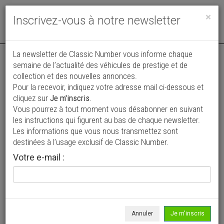
Toggle
×
Inscrivez-vous à notre newsletter
navigat
Annonce actualisée le 02/08/2026 ( il y a 5 jours )
La newsletter de Classic Number vous informe chaque
semaine de l’actualité des véhicules de prestige et de
Chevrolet Corvette C3 Stingray Convertible
collection et des nouvelles annonces.
Pour la recevoir, indiquez votre adresse mail ci-dessous et
34 500 €
cliquez sur
Je m'inscris
.
Vous pourrez à tout moment vous désabonner en suivant
1968
Cabriolet / roadster
4 161 km
les instructions qui figurent au bas de chaque newsletter.
Les informations que vous nous transmettez sont
destinées à l’usage exclusif de Classic Number.
Votre e-mail :
Annuler
Je m'inscris