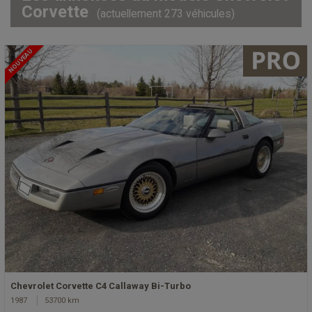
Corvette
(actuellement 273 véhicules)
NOUVEAU
Chevrolet Corvette C4 Callaway Bi-Turbo
1987
53700 km