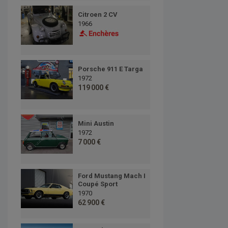
Citroen 2 CV
1966
Porsche 911 E Targa
1972
119 000 €
Mini Austin
1972
7 000 €
Ford Mustang Mach I
Coupé Sport
1970
62 900 €