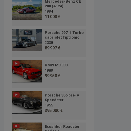
Mercedes-Benz CE
200 (A124)
1994
11 000 €
Porsche 997 .1 Turbo
cabriolet Tiptronic
2008
89 997 €
BMW M3 E30
1989
99 950 €
Porsche 356 pré-A
Speedster
1955
395 000 €
Excalibur Roadster