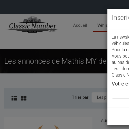
Inscr
Accueil
Véhicules
V
La newsl
A
véhicules
Pour la r
Vous pou
Les annonces de Mathis MY de collect
au bas d
Les info
Classic 
Votre e-
Trier par
Aucun véhicule