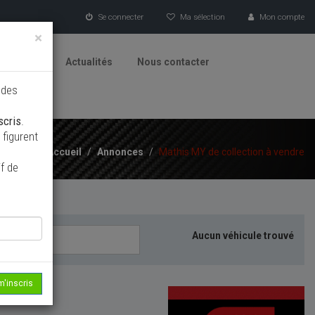
Se connecter
Ma sélection
Mon compte
×
tionneurs
Actualités
Nous contacter
 des
scris
.
figurent
Accueil
/
Annonces
/
Mathis MY de collection à vendre
f de
Aucun véhicule trouvé
m'inscris
echerche...