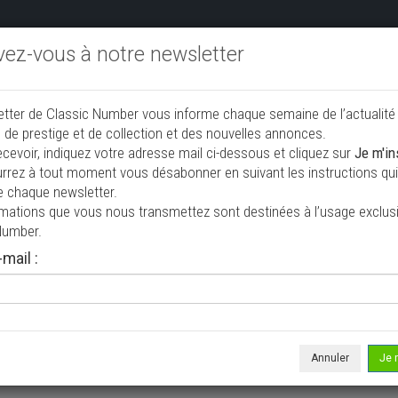
ivez-vous à notre newsletter
endre aux enchères
Annonceurs PRO
Annuaire des collec
etter de Classic Number vous informe chaque semaine de l’actualité
jouter une annonce
 de prestige et de collection et des nouvelles annonces.
ecevoir, indiquez votre adresse mail ci-dessous et cliquez sur
Je m'in
rrez à tout moment vous désabonner en suivant les instructions qui 
ion à vendre
e chaque newsletter.
rmations que vous nous transmettez sont destinées à l’usage exclusi
Number.
mail :
Annuler
Je 
 ne correspond à votre recherche, veuillez modifier vos critères de r