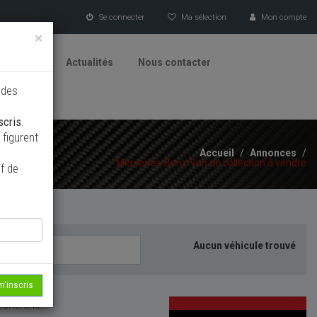
Se connecter
Ma sélection
Mon compte
×
tionneurs
Actualités
Nous contacter
 des
scris
.
figurent
Accueil
/
Annonces
/
Mercedes-Benz Van de collection à vendre
f de
Aucun véhicule trouvé
m'inscris
echerche...