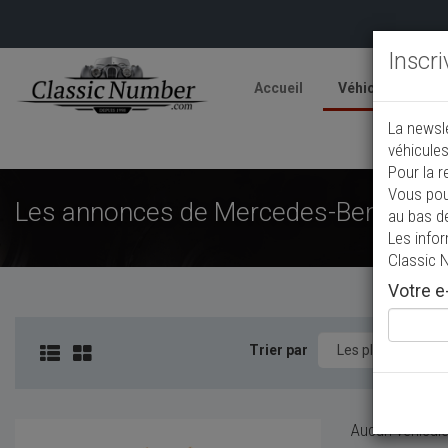
Inscr
Accueil
Véhicules
V
La newsl
A
véhicules
Pour la r
Vous pou
Les annonces de Mercedes-Benz Van d
au bas d
Les info
Classic 
Votre e-
Trier par
Aucun véhicule