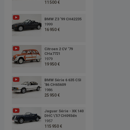
11 500 €
BMW Z3 '99 CH42235
1999
16 950 €
Citroen 2 CV '79
CHa7721
1979
19 950 €
BMW Série 6 635 CSI
'86 CH65609
1986
25 950 €
Jaguar Série - XK 140
DHC \'57 CH093dn
1957
115 950 €