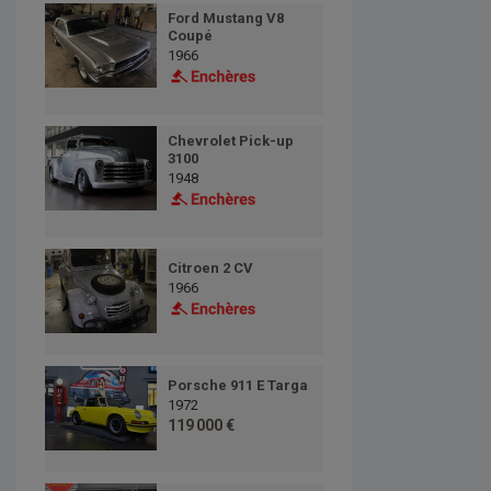
Ford Mustang V8
Coupé
1966
Chevrolet Pick-up
3100
1948
Citroen 2 CV
1966
Porsche 911 E Targa
1972
119 000 €