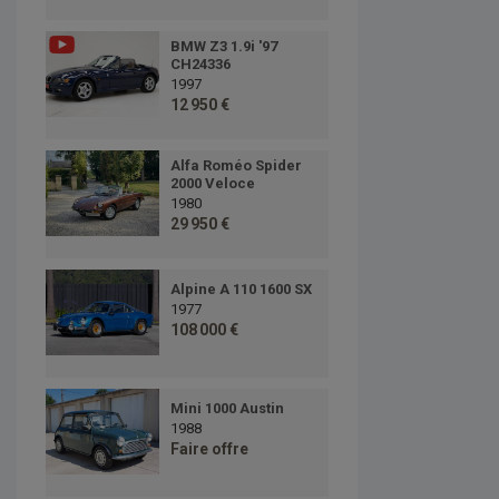
BMW Z3 1.9i '97
CH24336
1997
12 950 €
Alfa Roméo Spider
2000 Veloce
1980
29 950 €
Alpine A 110 1600 SX
1977
108 000 €
Mini 1000 Austin
1988
Faire offre