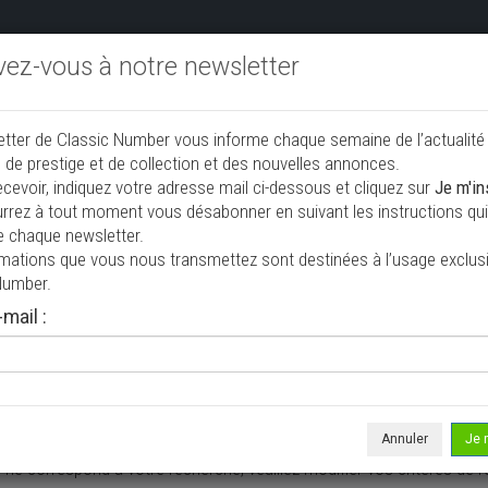
ivez-vous à notre newsletter
endre aux enchères
Annonceurs PRO
Annuaire des collec
etter de Classic Number vous informe chaque semaine de l’actualité
jouter une annonce
 de prestige et de collection et des nouvelles annonces.
ecevoir, indiquez votre adresse mail ci-dessous et cliquez sur
Je m'in
rrez à tout moment vous désabonner en suivant les instructions qui 
e collection à vendre
e chaque newsletter.
rmations que vous nous transmettez sont destinées à l’usage exclusi
Number.
mail :
Annuler
Je 
 ne correspond à votre recherche, veuillez modifier vos critères de r