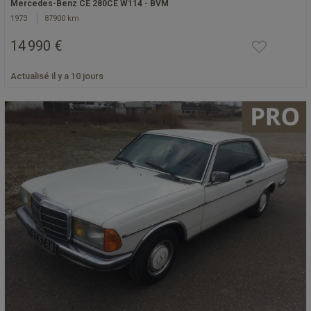
Mercedes-Benz CE 280CE W114 - BVM
1973
87900 km
14 990 €
Actualisé il y a 10 jours