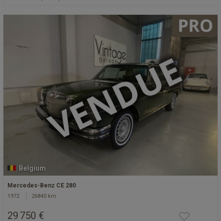
Belgium
Mercedes-Benz CE 280
1972
26840 km
29 750 €