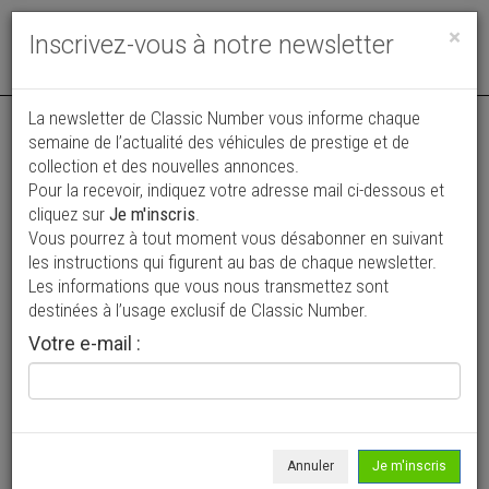
Toggle
×
Inscrivez-vous à notre newsletter
navigat
La newsletter de Classic Number vous informe chaque
semaine de l’actualité des véhicules de prestige et de
collection et des nouvelles annonces.
Pour la recevoir, indiquez votre adresse mail ci-dessous et
cliquez sur
Je m'inscris
.
Vous pourrez à tout moment vous désabonner en suivant
Vos annonces vues par
les instructions qui figurent au bas de chaque newsletter.
plus de 4 millions de collectionneurs
Les informations que vous nous transmettez sont
destinées à l’usage exclusif de Classic Number.
Ajouter une annonce
Votre e-mail :
> Rechercher un véhicule
Marque
Mercedes-Benz >
Annuler
Je m'inscris
Modèle
CE >