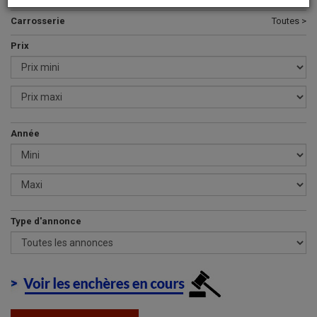
Carrosserie
Toutes >
Prix
Année
Type d'annonce