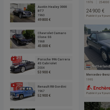
1976
254000
Austin Healey 3000
24 900 €
BT7
1960
Publié il y a 9 jour
49 800 €
Chevrolet Camaro
Clone SS
1968
45 000 €
Porsche 996 Carrera
4S Cabriolet
Netherland
2004
53 900 €
Mercedes-Benz 
1995
Renault R8 Gordini
1967
Publié il y a 9 jour
52 900 €