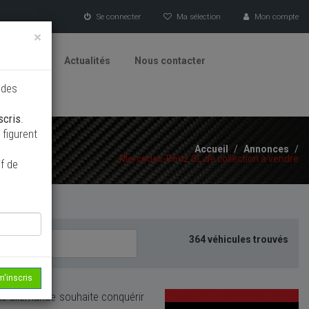
Se connecter
Ma sélection
Mon compte
×
tionneurs
Actualités
Nous contacter
 des
scris
.
figurent
Accueil
/
Annonces
/
Mercedes-Benz SL de collection à vendre
f de
364 véhicules trouvés
m'inscris
e allemande souhaite conquérir