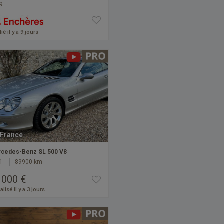
9
ié il y a 9 jours
France
cedes-Benz SL 500 V8
1
89900 km
 000 €
alisé il y a 3 jours