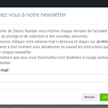
ivez-vous à notre newsletter
endre aux enchères
Annonceurs PRO
Annuaire des collec
etter de Classic Number vous informe chaque semaine de l’actualité
jouter une annonce
 de prestige et de collection et des nouvelles annonces.
ecevoir, indiquez votre adresse mail ci-dessous et cliquez sur
Je m'in
rrez à tout moment vous désabonner en suivant les instructions qui 
 collection à vendre
e chaque newsletter.
rmations que vous nous transmettez sont destinées à l’usage exclusi
Number.
mail :
Annuler
Je 
Benz
190SL
est présentée en 1954 au salon de New York. La marqu