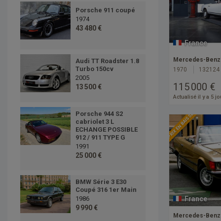
Porsche 911 coupé
1974
43 480 €
France
Mercedes-Benz
Audi TT Roadster 1.8
Turbo 150cv
1970
132124
2005
115 000 €
13 500 €
Actualisé il y a 5 j
Porsche 944 S2
PRIX EN BAISSE
cabriolet 3 L
ECHANGE POSSIBLE
912 / 911 TYPE G
1991
25 000 €
BMW Série 3 E30
Coupé 316 1er Main
France
1986
9 990 €
Mercedes-Benz 