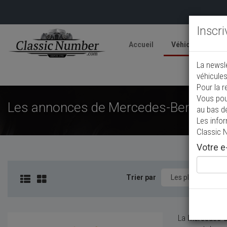
Inscr
Accueil
Véhicules
V
La newsl
A
véhicules
Pour la r
Vous pou
Les annonces de Mercedes-Benz SL de
au bas d
Les info
Classic 
Votre e-
Trier par
La
Mercedes-