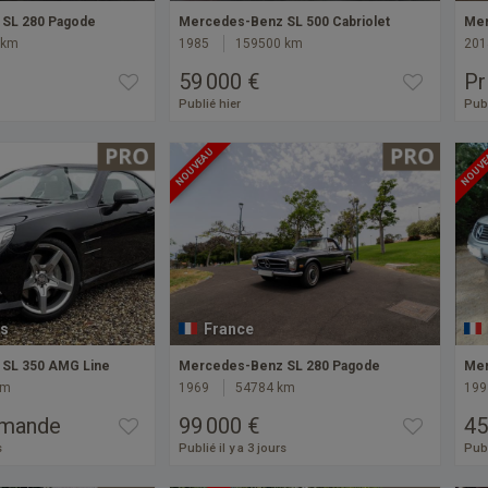
SL 280 Pagode
Mercedes-Benz SL 500 Cabriolet
Mer
 km
1985
159500 km
201
59 000 €
Pr
Publié hier
Publ
NOUVEAU
NOUV
s
France
SL 350 AMG Line
Mercedes-Benz SL 280 Pagode
Mer
km
1969
54784 km
199
emande
99 000 €
45
s
Publié il y a 3 jours
Publ