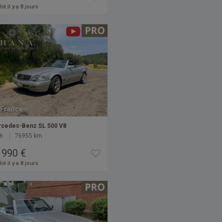
ié il y a 8 jours
France
cedes-Benz SL 500 V8
6
76955 km
 990 €
ié il y a 8 jours