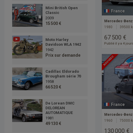
Mini British Open
France
Classic
2009
Mercedes-Benz 
15 500 €
1980
39500 
67 500 €
Moto Harley
Publié il y a 4 jour
Davidson WLA 1942
1942
Prix sur demande
NOUVEAU
Cadillac Eldorado
Brougham série 70
1958
66 520 €
De Lorean DMC
France
DELOREAN
AUTOMATIQUE
Mercedes-Benz 
1981
1960
75000 
49 130 €
130 000 €