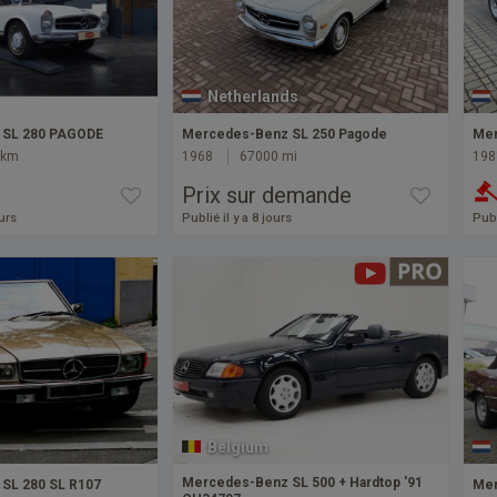
Netherlands
 SL 280 PAGODE
Mercedes-Benz SL 250 Pagode
Mer
 km
1968
67000 mi
198
Prix sur demande
ours
Publié il y a 8 jours
Publ
Belgium
Mercedes-Benz SL 500 + Hardtop '91
SL 280 SL R107
Mer