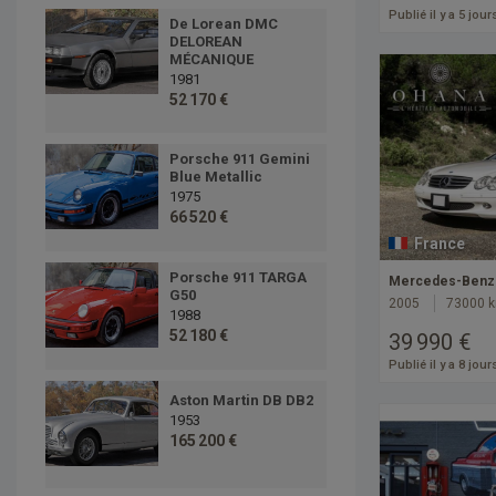
Publié il y a 5 jour
De Lorean DMC
DELOREAN
MÉCANIQUE
1981
52 170 €
Porsche 911 Gemini
Blue Metallic
1975
66 520 €
France
Porsche 911 TARGA
Mercedes-Benz 
G50
2005
73000 
1988
52 180 €
39 990 €
Publié il y a 8 jour
Aston Martin DB DB2
1953
165 200 €