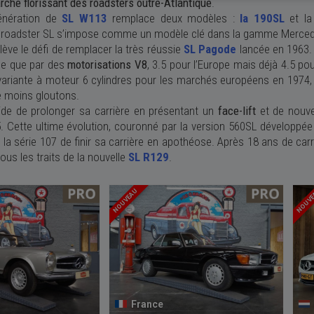
rché florissant des roadsters outre-Atlantique
.
énération de
SL W113
remplace deux modèles :
la 190SL
et la
 roadster SL s’impose comme un modèle clé dans la gamme Merce
lève le défi de remplacer la très réussie
SL Pagode
lancée en 1963.
e que par des
motorisations V8
, 3.5 pour l’Europe mais déjà 4.5 po
ariante à moteur 6 cylindres pour les marchés européens en 1974,
e moins gloutons.
de de prolonger sa carrière en présentant un
face-lift
et de nouve
. Cette ultime évolution, couronné par la version 560SL développée
 la série 107 de finir sa carrière en apothéose
. Après 18 ans de carri
us les traits de la nouvelle
SL R129
.
NOUVEAU
NOUV
France