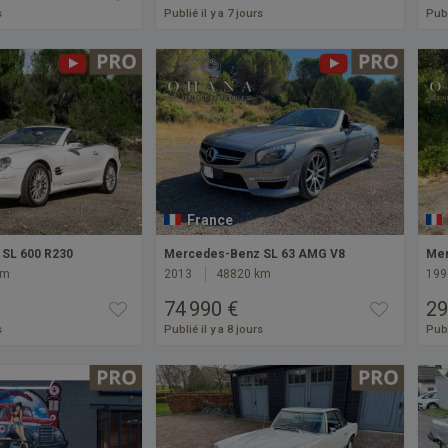
s
Publié il y a 7 jours
Publ
France
SL 600 R230
Mercedes-Benz SL 63 AMG V8
Mer
km
2013
48820 km
199
74 990 €
29
s
Publié il y a 8 jours
Publ