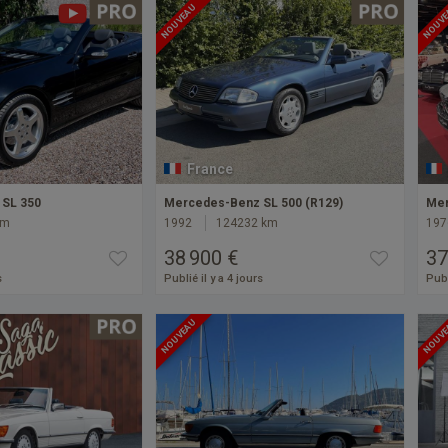
NOUVEAU
NOUV
France
SL 350
Mercedes-Benz SL 500 (R129)
Mer
km
1992
124232 km
197
38 900 €
37
s
Publié il y a 4 jours
Publ
NOUVEAU
NOUV