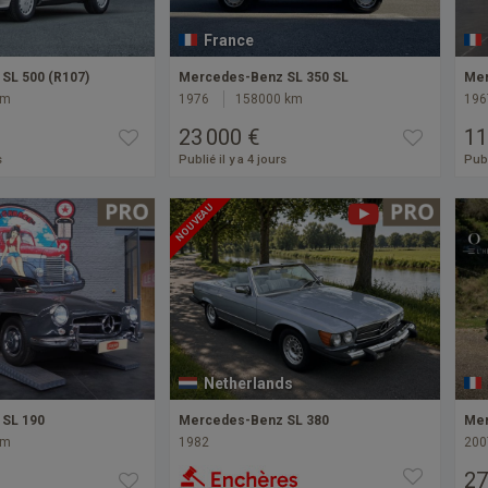
France
SL 500 (R107)
Mercedes-Benz SL 350 SL
Mer
km
1976
158000 km
196
23 000 €
11
s
Publié il y a 4 jours
Publ
NOUVEAU
Netherlands
SL 190
Mercedes-Benz SL 380
Mer
km
1982
200
27