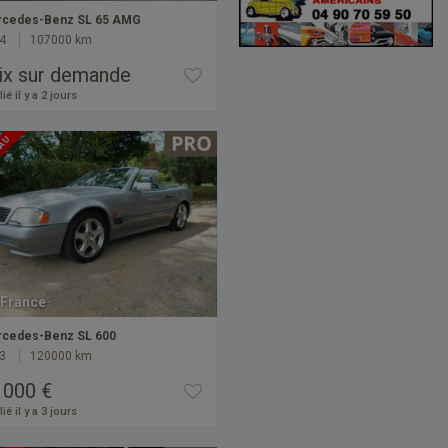
cedes-Benz SL 65 AMG
4
107000 km
ix sur demande
ié il y a 2 jours
EAU
France
cedes-Benz SL 600
3
120000 km
 000 €
ié il y a 3 jours