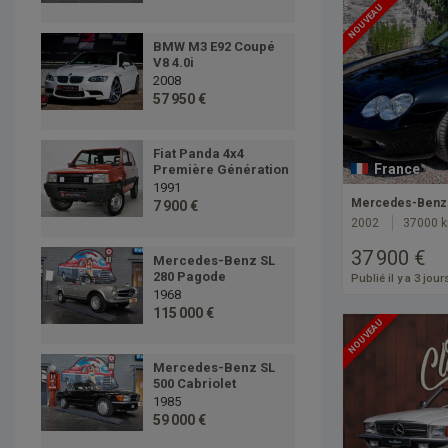
NOUVEAU
BMW M3 E92 Coupé
V8 4.0i
2008
57 950 €
Fiat Panda 4x4
France
Première Génération
1991
Mercedes-Benz 
7 900 €
2002
37000 
37 900 €
Mercedes-Benz SL
280 Pagode
Publié il y a 3 jour
1968
115 000 €
NOUVEAU
Mercedes-Benz SL
500 Cabriolet
1985
59 000 €