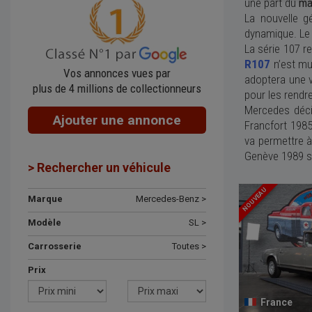
une part du
ma
La nouvelle g
dynamique. Le
La série 107 re
R107
n’est mu
Vos annonces vues par
adoptera une v
plus de 4 millions de collectionneurs
pour les rendr
Mercedes déci
Ajouter une annonce
Francfort 1985
va permettre à
Genève 1989 so
> Rechercher un véhicule
NOUVEAU
Marque
Mercedes-Benz >
Modèle
SL >
Carrosserie
Toutes >
Prix
France