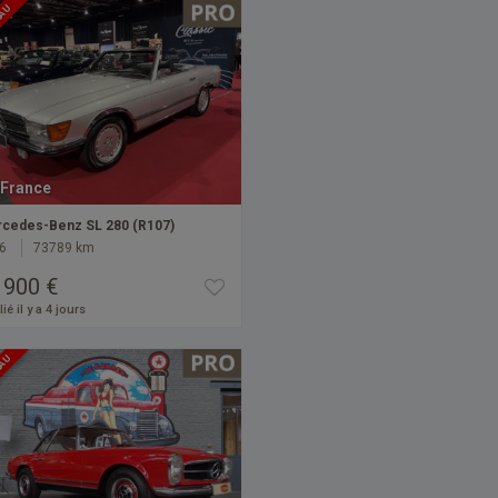
EAU
France
cedes-Benz SL 280 (R107)
6
73789 km
 900 €
ié il y a 4 jours
EAU