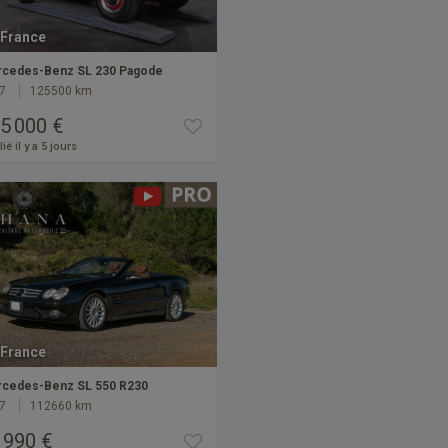
France
cedes-Benz SL 230 Pagode
7
125500 km
5 000 €
ié il y a 5 jours
France
cedes-Benz SL 550 R230
7
112660 km
 990 €