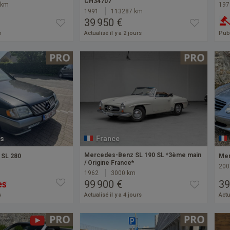
CH34707
 km
197
1991
113287 km
39 950 €
s
Actualisé il y a 2 jours
Publ
s
France
Mercedes-Benz SL 190 SL *3ème main
SL 280
Mer
/ Origine France*
200
1962
3000 km
99 900 €
39
s
Actualisé il y a 4 jours
Actu